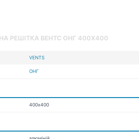
НА РЕШІТКА ВЕНТС ОНГ 400Х400
VENTS
ОНГ
400х400
алюміній