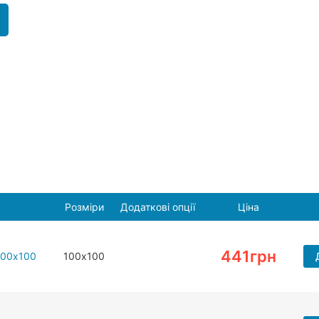
Розміри
Додаткові опції
Ціна
441
грн
100х100
100х100