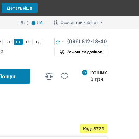
Детальніше
RU
UA
Особистий кабінет
(096) 812-18-40
Р
ЧТ
ПТ
СБ
НД
00
Замовити дзвінок
0
КОШИК
Пошук
0 грн
Код: 8723