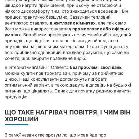
швидко нагріти приміщення, при цьому не створюючи
ніякого дискомфорту тим, хто знаходиться всередині. Він
працює практично безшумно. Зазвичай тепловий
вентилятор ставлять
в житлових кімнатах
, але так само
його можна використовувати
у промислових або офісних
умовах
. Виробники пропонують величезний вибір моделей
приладів, що відрізняються не тільки дизайном, але і
внутрішнім нагрівальним матеріалом. І хоча функціонал у
всіх приблизно однаковий, важливо розуміти, що саме ви
хочете, щоб вибрати правильне виріб.
В інтернет-магазині " Олвент»
без проблем і зволікань
можна купити повітронагрівач, причому за прийнятною
ціною. Наші консультанти допоможуть підібрати
оптимальний варіант, а також дадуть відповідь на будь-які
питання, що цікавлять. Однак для початку радимо вивчити
продукцію.
ЩО ТАКЕ НАГРІВАЧ ПОВІТРЯ, І ЧИМ ВІН
ХОРОШИЙ
З самої назви стає зрозуміло, що мова йде про