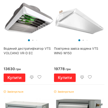
Водяний дестратифікатор VTS
Повітряна завіса водяна VTS
VOLCANO VR-D EC
WING W150
13630
19778
грн
грн
Купити
Купити
Закінчується
Закінчується