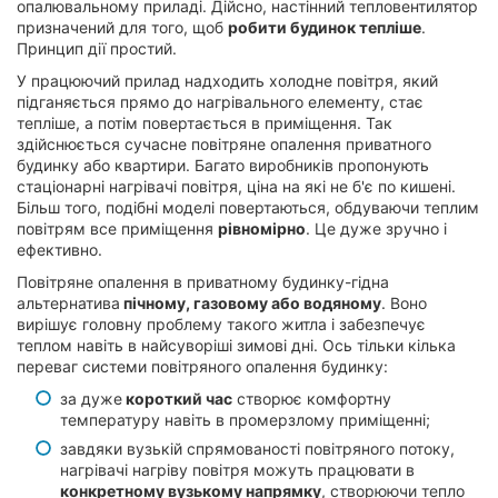
опалювальному приладі. Дійсно, настінний тепловентилятор
призначений для того, щоб
робити будинок тепліше
.
Принцип дії простий.
У працюючий прилад надходить холодне повітря, який
підганяється прямо до нагрівального елементу, стає
тепліше, а потім повертається в приміщення. Так
здійснюється сучасне повітряне опалення приватного
будинку або квартири. Багато виробників пропонують
стаціонарні нагрівачі повітря, ціна на які не б'є по кишені.
Більш того, подібні моделі повертаються, обдуваючи теплим
повітрям все приміщення
рівномірно
. Це дуже зручно і
ефективно.
Повітряне опалення в приватному будинку-гідна
альтернатива
пічному, газовому або водяному
. Воно
вирішує головну проблему такого житла і забезпечує
теплом навіть в найсуворіші зимові дні. Ось тільки кілька
переваг системи повітряного опалення будинку:
за дуже
короткий час
створює комфортну
температуру навіть в промерзлому приміщенні;
завдяки вузькій спрямованості повітряного потоку,
нагрівачі нагріву повітря можуть працювати в
конкретному вузькому напрямку
, створюючи тепло