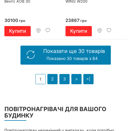
Вентс АОВ 30
WING W200
30100
23867
грн
грн
Купити
Купити
Показати ще 30 товарів
Показано 30 товарів з 84
2
3
>
>|
1
ПОВІТРОНАГРІВАЧІ ДЛЯ ВАШОГО
БУДИНКУ
Повітронагрівач незамінний у випадках, коли потрібно