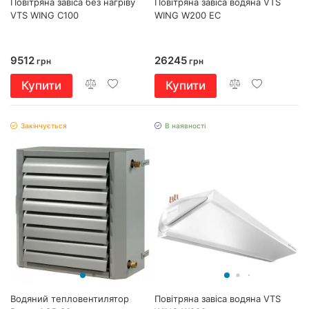
Повітряна завіса без нагріву
Повітряна завіса водяна VTS
VTS WING С100
WING W200 EC
9512
26245
грн
грн
Купити
Купити
Закінчується
В наявності
Водяний тепловентилятор
Повітряна завіса водяна VTS