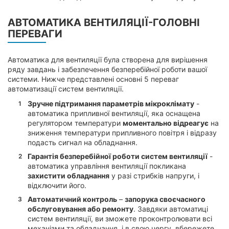
АВТОМАТИКА ВЕНТИЛЯЦІЇ-ГОЛОВНІ
ПЕРЕВАГИ
Автоматика для вентиляції була створена для вирішення
ряду завдань і забезпечення безперебійної роботи вашої
системи. Нижче представлені основні 5 переваг
автоматизації систем вентиляції.
Зручне підтримання параметрів мікроклімату
-
автоматика припливної вентиляції, яка оснащена
регулятором температури
моментально відреагує
на
зниження температури припливного повітря і відразу
подасть сигнал на обладнання.
Гарантія безперебійної роботи систем вентиляції
-
автоматика управління вентиляції покликана
захистити обладнання
у разі стрибків напруги, і
відключити його.
Автоматичний контроль
–
запорука своєчасного
обслуговування або ремонту
. Завдяки автоматиці
систем вентиляції, ви зможете проконтролювати всі
механізми та обладнання, і в свою чергу, вбережете