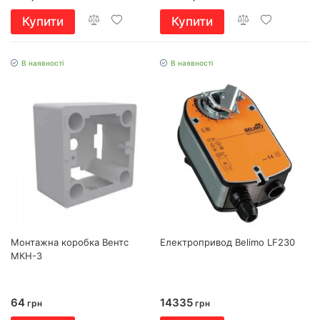
Купити
Купити
В наявності
В наявності
Монтажна коробка Вентс
Електропривод Belimo LF230
МКН-3
64
14335
грн
грн