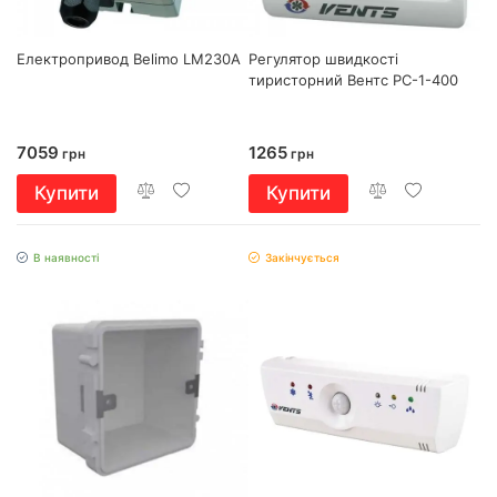
Електропривод Belimo LM230A
Регулятор швидкості
тиристорний Вентс РС-1-400
7059
1265
грн
грн
Купити
Купити
В наявності
Закінчується