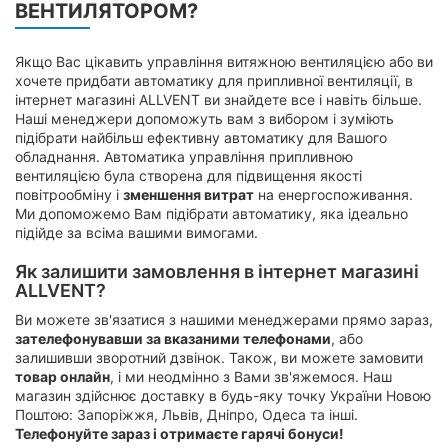
ВЕНТИЛЯТОРОМ?
Якщо Вас цікавить управління витяжною вентиляцією або ви
хочете придбати автоматику для припливної вентиляції, в
інтернет магазині ALLVENT ви знайдете все і навіть більше.
Наші менеджери допоможуть вам з вибором і зуміють
підібрати найбільш ефективну автоматику для Вашого
обладнання. Автоматика управління припливною
вентиляцією була створена для підвищення якості
повітрообміну і
зменшення витрат
на енергоспоживання.
Ми допоможемо Вам підібрати автоматику, яка ідеально
підійде за всіма вашими вимогами.
Як залишити замовлення в інтернет магазині
ALLVENT?
Ви можете зв'язатися з нашими менеджерами прямо зараз,
зателефонувавши за вказаними телефонами
, або
залишивши зворотний дзвінок. Також, ви можете замовити
товар онлайн
, і ми неодмінно з Вами зв'яжемося. Наш
магазин здійснює доставку в будь-яку точку України Новою
Поштою: Запоріжжя, Львів, Дніпро, Одеса та інші.
Телефонуйте зараз і отримаєте гарячі бонуси!