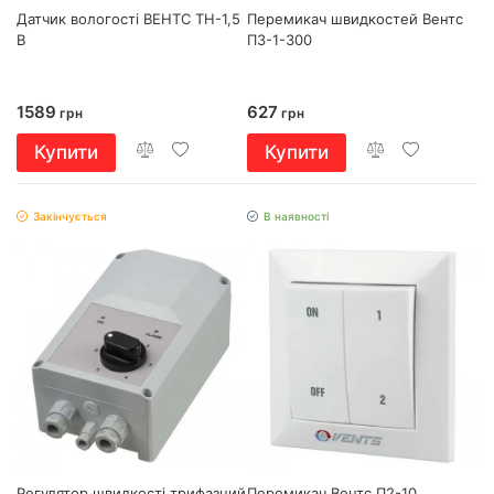
Датчик вологості ВЕНТС ТН-1,5
Перемикач швидкостей Вентс
В
П3-1-300
1589
627
грн
грн
Купити
Купити
Закінчується
В наявності
Регулятор швидкості трифазний
Перемикач Вентс П2-10