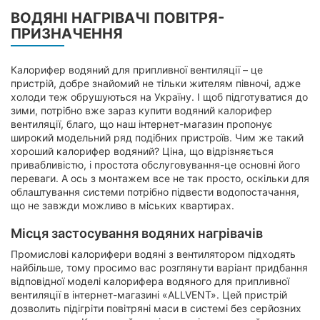
ВОДЯНІ НАГРІВАЧІ ПОВІТРЯ-
ПРИЗНАЧЕННЯ
Калорифер водяний для припливної вентиляції – це
пристрій, добре знайомий не тільки жителям півночі, адже
холоди теж обрушуються на Україну. І щоб підготуватися до
зими, потрібно вже зараз купити водяний калорифер
вентиляції, благо, що наш інтернет-магазин пропонує
широкий модельний ряд подібних пристроїв. Чим же такий
хороший калорифер водяний? Ціна, що відрізняється
привабливістю, і простота обслуговування-це основні його
переваги. А ось з монтажем все не так просто, оскільки для
облаштування системи потрібно підвести водопостачання,
що не завжди можливо в міських квартирах.
Місця застосування водяних нагрівачів
Промислові калорифери водяні з вентилятором підходять
найбільше, тому просимо вас розглянути варіант придбання
відповідної моделі калорифера водяного для припливної
вентиляції в інтернет-магазині «ALLVENT». Цей пристрій
дозволить підігріти повітряні маси в системі без серйозних