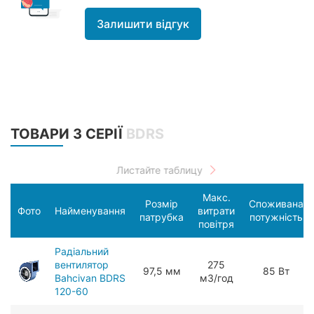
Залишити відгук
ТОВАРИ З СЕРІЇ
BDRS
Макс.
Розмір
Споживана
Фото
Найменування
витрати
патрубка
потужність
повітря
Радіальний
вентилятор
275
97,5 мм
85 Вт
Bahcivan BDRS
мЗ/год
120-60