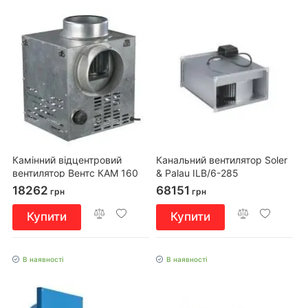
Камінний відцентровий
Канальний вентилятор Soler
вентилятор Вентс КАМ 160
& Palau ILB/6-285
Еко
18262
68151
грн
грн
Купити
Купити
В наявності
В наявності