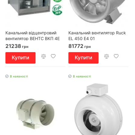
Канальний відцентровий
Канальний вентилятор Ruck
вентилятор ВЕНТС ВКП 4Е
EL 450 E4 01
500х250
21238
81772
грн
грн
Купити
Купити
В наявності
В наявності