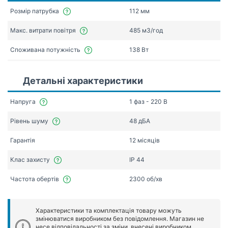
Розмір патрубка
112 мм
Макс. витрати повітря
485 мЗ/год
Споживана потужність
138 Вт
Детальні характеристики
Напруга
1 фаз - 220 В
Рівень шуму
48 дБА
Гарантія
12 місяців
Клас захисту
IP 44
Частота обертів
2300 об/хв
Характеристики та комплектація товару можуть
змінюватися виробником без повідомлення. Магазин не
несе відповідальності за зміни, внесені виробником.