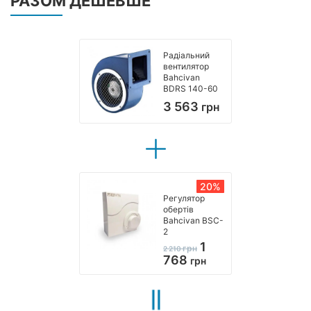
РАЗОМ ДЕШЕВШЕ
Радіальний
вентилятор
Bahcivan
BDRS 140-60
3 563
грн
20%
Регулятор
обертів
Bahcivan BSC-
2
1
грн
2 210
768
грн