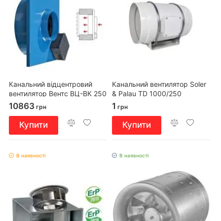
Канальний відцентровий
Канальний вентилятор Soler
вентилятор Вентс ВЦ-ВК 250
& Palau TD 1000/250
Б
10863
1
грн
грн
Купити
Купити
В наявності
В наявності