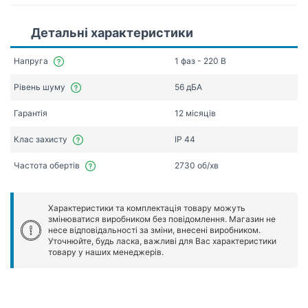
Детальні характеристики
Напруга
1 фаз - 220 В
Рівень шуму
56 дБА
Гарантія
12 місяців
Клас захисту
IP 44
Частота обертів
2730 об/хв
Характеристики та комплектація товару можуть
змінюватися виробником без повідомлення. Магазин не
несе відповідальності за зміни, внесені виробником.
Уточнюйте, будь ласка, важливі для Вас характеристики
товару у наших менеджерів.