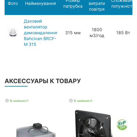
Розмір
Споживана
Фото
Найменування
витрати
патрубка
потужність
повітря
Даховий
вентилятор
1800
димовидалення
315 мм
185 Вт
мЗ/год
Bahcivan BRCF-
M 315
АКСЕССУАРЫ К ТОВАРУ
В наявності
В наявності