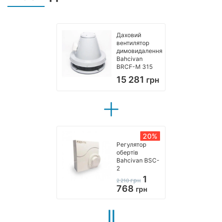
Даховий
вентилятор
димовидалення
Bahcivan
BRCF-M 315
15 281
грн
20%
Регулятор
обертів
Bahcivan BSC-
2
1
грн
2 210
768
грн