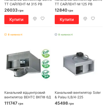
ТТ САЙЛЕНТ-М 315 РВ
ТТ САЙЛЕНТ-М 125 РВ
26033
12840
грн
грн
Купити
Купити
В наявності
В наявності
Канальний відцентровий
Канальний вентилятор Soler
вентилятор ВЕНТС ВКПФ 6Д
& Palau ILB/4-225
1000х500
111747
45498
грн
грн