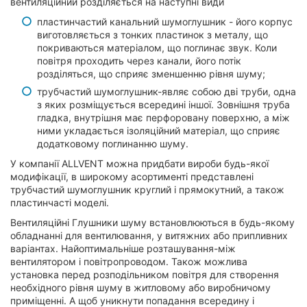
вентиляційний розділяється на наступні види
пластинчастий канальний шумоглушник - його корпус
виготовляється з тонких пластинок з металу, що
покриваються матеріалом, що поглинає звук. Коли
повітря проходить через канали, його потік
розділяться, що сприяє зменшенню рівня шуму;
трубчастий шумоглушник-являє собою дві труби, одна
з яких розміщується всередині іншої. Зовнішня труба
гладка, внутрішня має перфоровану поверхню, а між
ними укладається ізоляційний матеріал, що сприяє
додатковому поглинанню шуму.
У компанії ALLVENT можна придбати вироби будь-якої
модифікації, в широкому асортименті представлені
трубчастий шумоглушник круглий і прямокутний, а також
пластинчасті моделі.
Вентиляційні Глушники шуму встановлюються в будь-якому
обладнанні для вентилювання, у витяжних або припливних
варіантах. Найоптимальніше розташування-між
вентилятором і повітропроводом. Також можлива
установка перед розподільником повітря для створення
необхідного рівня шуму в житловому або виробничому
приміщенні. А щоб уникнути попадання всередину і