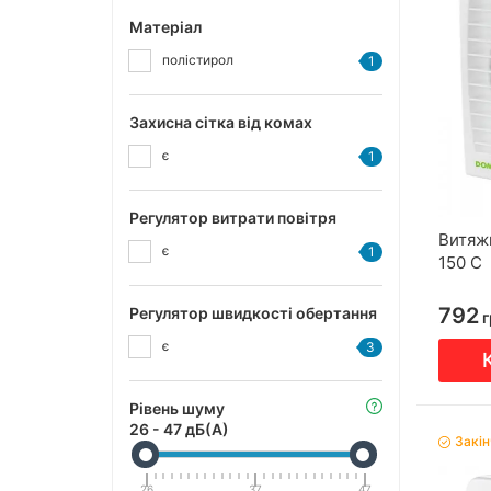
Матеріал
полістирол
1
Захисна сітка від комах
є
1
Регулятор витрати повітря
Витяж
є
1
150 С
792
Регулятор швидкості обертання
г
є
3
Рівень шуму
26
-
47
дБ(А)
Закі
26
37
47