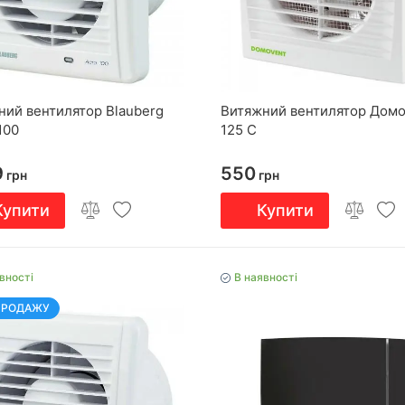
ний вентилятор Blauberg
Витяжний вентилятор Домо
100
125 С
9
550
грн
грн
Купити
Купити
вності
В наявності
ПРОДАЖУ