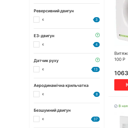
Реверсивний двигун
є
3
ЕЗ-двигун
є
4
Витяж
100 Р
Датчик руху
є
13
106
Аеродинамічна крильчатка
є
8
В ная
Безшумний двигун
є
37