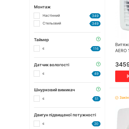
Монтаж
Настінний
349
Стельовий
349
Таймер
Витяж
є
116
AERO 
345
Датчик вологості
є
49
Шнурковий вимикач
Закі
є
51
Двигун підвищеної потужності
є
20