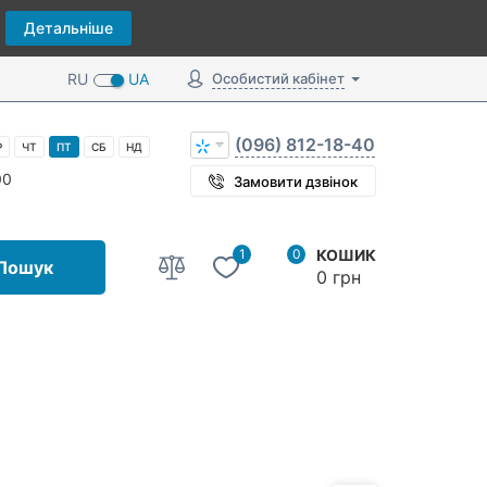
Детальніше
RU
UA
Особистий кабінет
(096) 812-18-40
Р
ЧТ
ПТ
СБ
НД
00
Замовити дзвінок
1
0
КОШИК
Пошук
0 грн