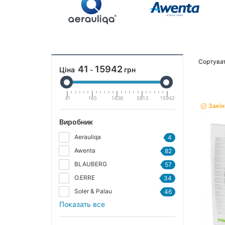
Сортуват
41
15942
Ціна
-
грн
41
165
1438
5813
15942
Закі
Виробник
Aerauliqa
4
Awenta
82
BLAUBERG
57
O.ERRE
34
Soler & Palau
46
Показать все