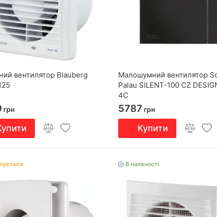
ний вентилятор Blauberg
Малошумний вентилятор So
125
Palau SILENT-100 CZ DESIG
4C
9
5787
грн
грн
Купити
Купити
нчується
В наявності