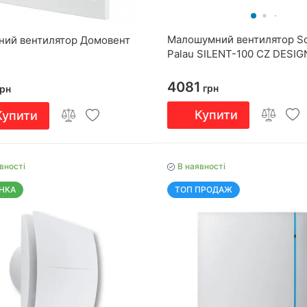
Малошумний вентилятор So
ний вентилятор Домовент
Palau SILENT-100 CZ DESIG
4081
грн
рн
Купити
Купити
вності
В наявності
НКА
ТОП ПРОДАЖ