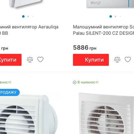
мний вентилятор Aerauliqa
Малошумний вентилятор So
0 BB
Palau SILENT-200 CZ DESIG
5
5886
грн
грн
Купити
Купити
вності
В наявності
ПРОДАЖУ