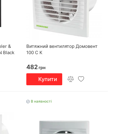
ler &
Витяжний вентилятор Домовент
N Black
100 С К
482
грн
Купити
В наявності