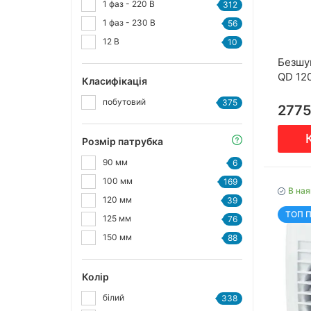
1 фаз - 220 В
312
1 фаз - 230 В
56
12 В
10
Безшу
QD 12
Класифікація
побутовий
375
277
Розмір патрубка
90 мм
6
100 мм
169
В ная
120 мм
39
ТОП 
125 мм
76
150 мм
88
Колір
білий
338