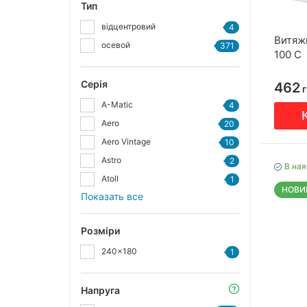
Тип
відцентровий
4
Витяж
осевой
371
100 С
Серія
462
г
A-Matic
4
Aero
20
Aero Vintage
10
Astro
2
В ная
Atoll
1
НОВИ
Показать все
Розміри
240x180
1
Напруга