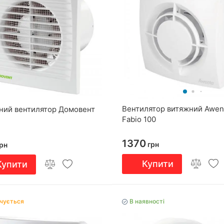
Вентилятор витяжний Awen
ний вентилятор Домовент
Fabio 100
1370
грн
рн
Купити
Купити
нчується
В наявності