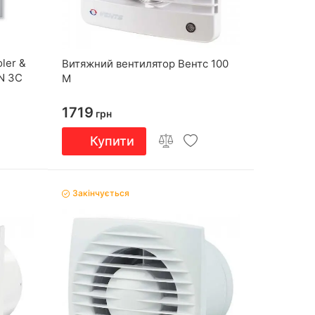
ler &
Витяжний вентилятор Вентс 100
N 3C
М
1719
грн
Купити
Закінчується