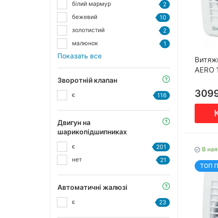
білий мармур
2
бежевий
10
золотистий
2
малюнок
1
Показать все
Витяж
AERO 
Зворотній клапан
309
є
116
Двигун на
шарикопідшипниках
є
201
В ная
нет
21
ТОП 
Автоматичні жалюзі
є
23