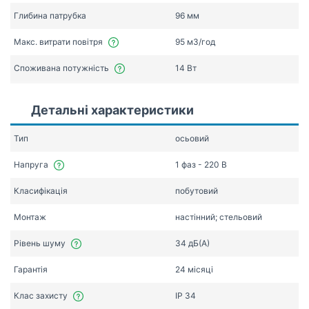
Глибина патрубка
96 мм
Макс. витрати повітря
95 мЗ/год
Споживана потужність
14 Вт
Детальні характеристики
Тип
осьовий
Напруга
1 фаз - 220 В
Класифікація
побутовий
Монтаж
настінний; стельовий
Рівень шуму
34 дБ(А)
Гарантія
24 місяці
Клас захисту
IP 34