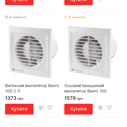
В наявності
В наявності
Витяжний вентилятор Вентс
Осьовий безшумний
100 С Л
вентилятор Вентс 100
Сілента-С
1373
1579
грн
грн
Купити
Купити