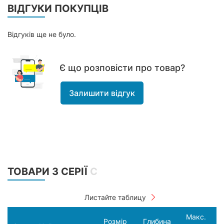
ВІДГУКИ ПОКУПЦІВ
Відгуків ще не було.
Є що розповісти про товар?
Залишити відгук
ТОВАРИ З СЕРІЇ
С
Макс.
Розмір
Глибина
С