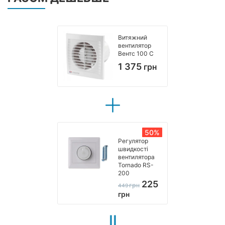
Витяжний
вентилятор
Вентс 100 С
1 375
грн
50%
Регулятор
швидкості
вентилятора
Tornado RS-
200
225
грн
449
грн