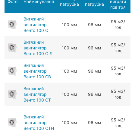
Фото
Найменування
витрати
патрубка
патрубка
п
повітря
Витяжний
95 мЗ/
вентилятор
100 мм
96 мм
год
Вентс 100 С
Витяжний
95 мЗ/
вентилятор
100 мм
96 мм
год
Вентс 100 С Л
Витяжний
95 мЗ/
вентилятор
100 мм
96 мм
год
Вентс 100 СВ
Витяжний
95 мЗ/
вентилятор
100 мм
96 мм
год
Вентс 100 СТ
Витяжний
95 мЗ/
вентилятор
100 мм
96 мм
год
Вентс 100 СТН