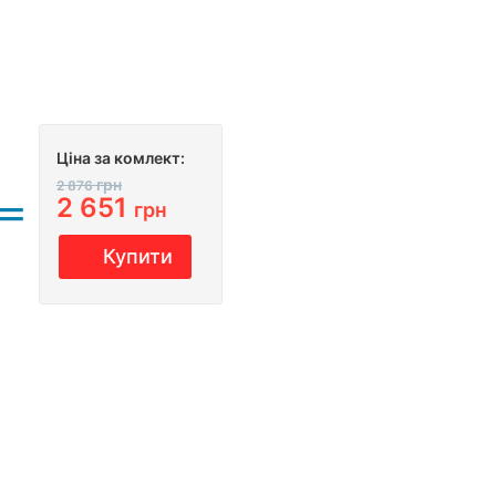
Ціна за комлект:
грн
2 876
2 651
грн
Купити