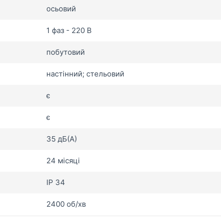
осьовий
1 фаз - 220 В
побутовий
настінний; стельовий
є
є
35 дБ(А)
24 місяці
IP 34
2400 об/хв