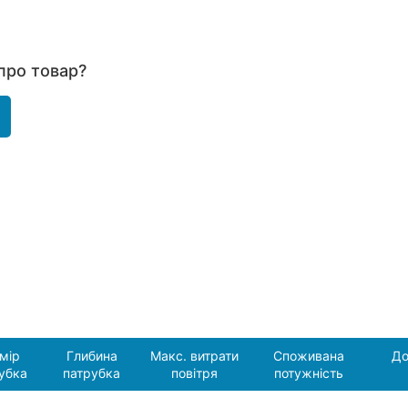
про товар?
мір
Глибина
Макс. витрати
Споживана
До
убка
патрубка
повітря
потужність