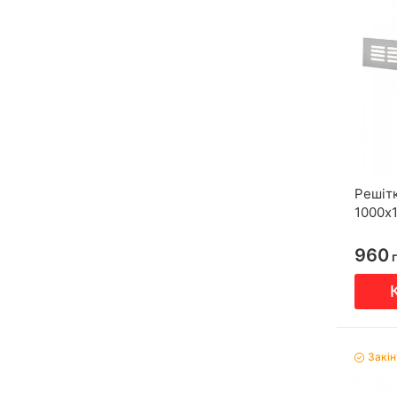
Решіт
1000х
960
г
Закі