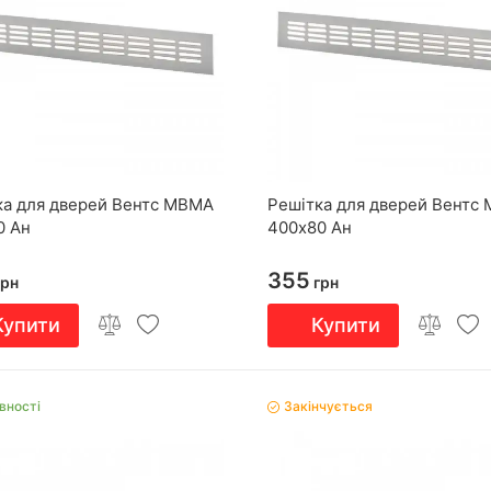
ка для дверей Вентс МВМА
Решітка для дверей Вентс
0 Ан
400х80 Ан
355
рн
грн
Купити
Купити
вності
Закінчується