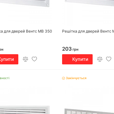
ка для дверей Вентс МВ 350
Решітка для дверей Вентс 
203
рн
грн
Купити
Купити
вності
Закінчується