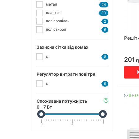
метал
24
пластик
30
поліпропілен
2
полістирол
6
Решіт
Захисна сітка від комах
є
8
201
г
Регулятор витрати повітря
є
9
В ная
Споживана потужність
0
-
7
Вт
0
4
7