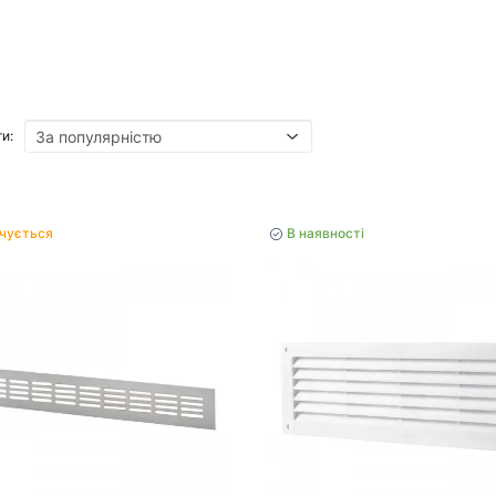
и:
нчується
В наявності