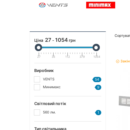
Сортуват
27
1054
Ціна
-
грн
27
35
112
379
1054
Закі
Виробник
VENTS
54
Минимакс
9
Світловий потік
560 лм.
1
Тип світильника