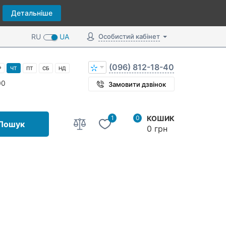
Детальніше
RU
UA
Особистий кабінет
(096) 812-18-40
Р
ЧТ
ПТ
СБ
НД
00
Замовити дзвінок
1
0
КОШИК
Пошук
0 грн