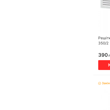
Решіт
350/2
390
г
Закі