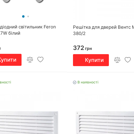
діодний світильник Feron
Решітка для дверей Вентс 
 7W білий
380/2
372
н
грн
Купити
Купити
вності
В наявності