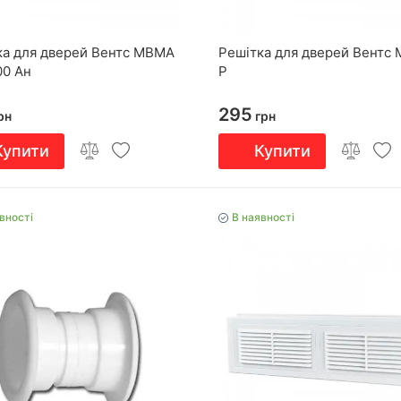
ка для дверей Вентс МВМА
Решітка для дверей Вентс 
00 Ан
Р
295
рн
грн
Купити
Купити
вності
В наявності