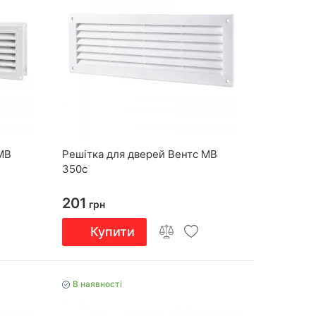
МВ
Решітка для дверей Вентс МВ
350c
201
грн
Купити
В наявності