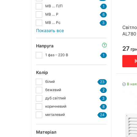
МВ … П/П
1
МВ … Р
6
МВ … Рс
3
Світло
Показать все
AL780
Напруга
27
гр
1 фаз - 220 В
1
Колір
білий
23
В ная
бежевий
2
дуб світлий
3
коричневий
8
металевий
24
Матеріал