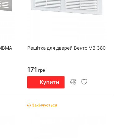
 МВМА
Решітка для дверей Вентс МВ 380
171
грн
Купити
Закінчується