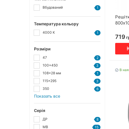
Вбудований
1
Решіт
800х1
Температура кольору
4000 К
1
719
г
Розміри
47
2
100x450
3
В ная
108x28 мм
1
115x295
3
350
6
Показать все
Серія
ДР
8
МВ
15