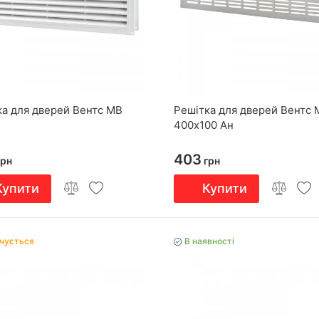
ка для дверей Вентс МВ
Решітка для дверей Вентс
400х100 Ан
403
рн
грн
Купити
Купити
нчується
В наявності