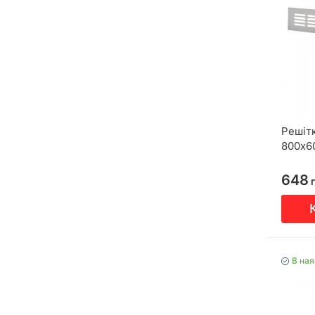
Решіт
800х6
648
г
В ная