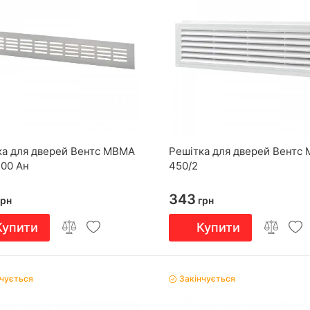
ка для дверей Вентс МВМА
Решітка для дверей Вентс 
100 Ан
450/2
343
рн
грн
Купити
Купити
нчується
Закінчується