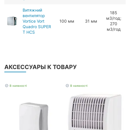
Витяжний
185
вентилятор
мЗ/год;
Vortice Vort
100 мм
31 мм
270
Quadro SUPER
мЗ/год
T HCS
АКСЕССУАРЫ К ТОВАРУ
В наявності
В наявності