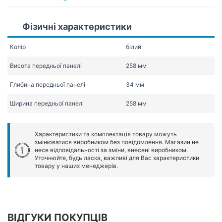
Фізичні характеристики
Колір
білий
Висота передньої панелі
258 мм
Глибина передньої панелі
34 мм
Ширина передньої панелі
258 мм
Характеристики та комплектація товару можуть
змінюватися виробником без повідомлення. Магазин не
несе відповідальності за зміни, внесені виробником.
Уточнюйте, будь ласка, важливі для Вас характеристики
товару у наших менеджерів.
ВІДГУКИ ПОКУПЦІВ