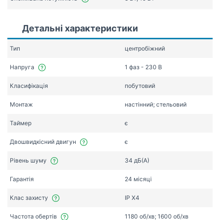
Детальні характеристики
Тип
центробіжний
Напруга
1 фаз - 230 В
Класифікація
побутовий
Монтаж
настінний; стельовий
Таймер
є
Двошвидкісний двигун
є
Рівень шуму
34 дБ(А)
Гарантія
24 місяці
Клас захисту
IP X4
Частота обертів
1180 об/хв; 1600 об/хв