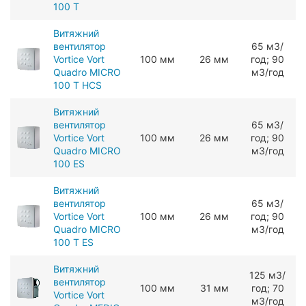
100 T
Витяжний
вентилятор
65 мЗ/
Vortice Vort
100 мм
26 мм
год; 90
Quadro MICRO
мЗ/год
100 T HCS
Витяжний
вентилятор
65 мЗ/
Vortice Vort
100 мм
26 мм
год; 90
8
Quadro MICRO
мЗ/год
100 ES
Витяжний
вентилятор
65 мЗ/
Vortice Vort
100 мм
26 мм
год; 90
8
Quadro MICRO
мЗ/год
100 T ES
Витяжний
125 мЗ/
вентилятор
100 мм
31 мм
год; 70
Vortice Vort
мЗ/год