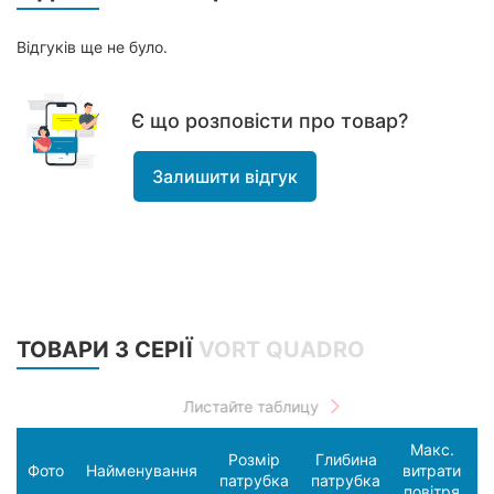
Відгуків ще не було.
Є що розповісти про товар?
Залишити відгук
ТОВАРИ З СЕРІЇ
VORT QUADRO
Макс.
Розмір
Глибина
С
Фото
Найменування
витрати
патрубка
патрубка
п
повітря