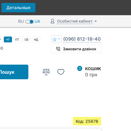
Детальніше
RU
UA
Особистий кабінет
(096) 812-18-40
Р
ЧТ
ПТ
СБ
НД
00
Замовити дзвінок
0
КОШИК
Пошук
0 грн
Код: 25678