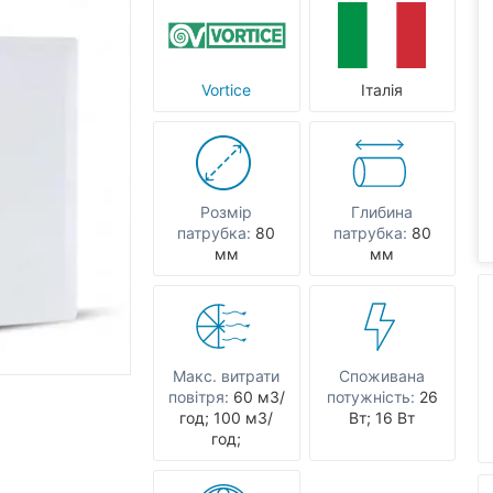
Vortice
Італія
Розмір
Глибина
патрубка:
80
патрубка:
80
мм
мм
Макс. витрати
Споживана
повітря:
60 мЗ/
потужність:
26
год; 100 мЗ/
Вт; 16 Вт
год;