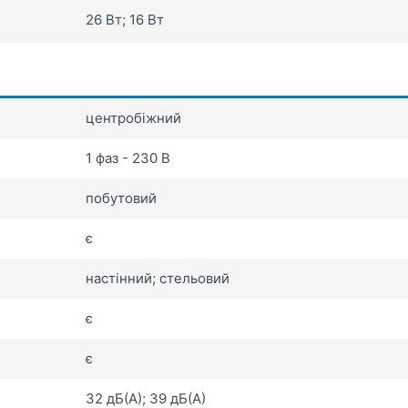
26 Вт; 16 Вт
центробіжний
1 фаз - 230 В
побутовий
є
настінний; стельовий
є
є
32 дБ(А); 39 дБ(А)