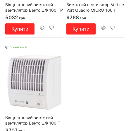
Відцентровий витяжний
Витяжний вентилятор Vortice
вентилятор Вентс ЦФ 100 ТР
Vort Quadro MICRO 100 I
турбо
5032
9768
грн
грн
Купити
Купити
В наявності
Відцентровий витяжний
вентилятор Вентс ЦФ 100 Т
турбо
3707
грн