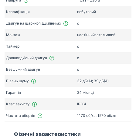
Напруга
1 фаз - 230 В
Класифікація
побутовий
Двигун на шарикопідшипниках
є
Монтаж
настінний; стельовий
Таймер
є
Двошвидкісний двигун
є
Безшумний двигун
є
Рівень шуму
32 дБ(А); 39 дБ(А)
Гарантія
24 місяці
Клас захисту
IP X4
Частота обертів
1170 об/хв; 1570 об/хв
Фізичні характеристики