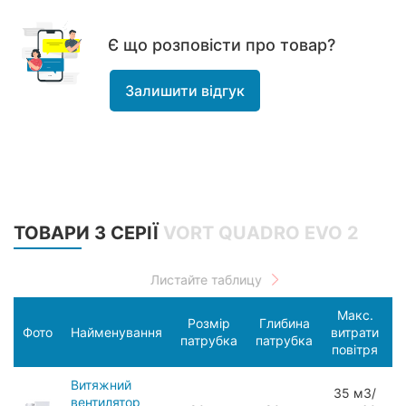
Є що розповісти про товар?
Залишити відгук
ТОВАРИ З СЕРІЇ
VORT QUADRO EVO 2
Макс.
Розмір
Глибина
С
Фото
Найменування
витрати
патрубка
патрубка
п
повітря
Витяжний
З5 мЗ/
вентилятор