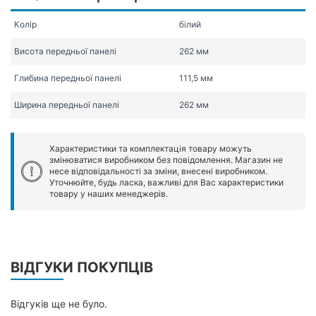
Колір
білий
Висота передньої панелі
262 мм
Глибина передньої панелі
111,5 мм
Ширина передньої панелі
262 мм
Характеристики та комплектація товару можуть
змінюватися виробником без повідомлення. Магазин не
несе відповідальності за зміни, внесені виробником.
Уточнюйте, будь ласка, важливі для Вас характеристики
товару у наших менеджерів.
ВІДГУКИ ПОКУПЦІВ
Відгуків ще не було.