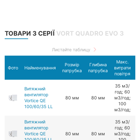
ТОВАРИ З СЕРІЇ
VORT QUADRO EVO 3
Макс.
Розмір
Глибина
С
Фото
Найменування
витрати
патрубка
патрубка
п
повітря
З5 мЗ/
Витяжний
год; 60
вентилятор
80 мм
80 мм
мЗ/год;
Vortice QE
100
100/60/35 LL
мЗ/год;
Витяжний
З5 мЗ/
вентилятор
год; 60
Vortice QE
80 мм
80 мм
мЗ/год;
100/60/35 LL
100