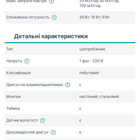
З5 мЗ/год; 60 мЗ/год;
Макс. витрати повітря
100 мЗ/год;
Споживана потужність
26 Вт; 16 Вт; 9 Вт
Детальні характеристики
Тип
центробіжний
Напруга
1 фаз - 230 В
Класифікація
побутовий
Двигун на шарикопідшипниках
є
Монтаж
настінний; стельовий
Таймер
є
Датчик вологості
є
Двошвидкісний двигун
є