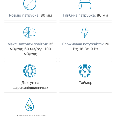
Розмір патрубка:
80 мм
Глибина патрубка:
80 мм
Макс. витрати повітря:
З5
Споживана потужність:
26
мЗ/год; 60 мЗ/год; 100
Вт; 16 Вт; 9 Вт
мЗ/год;
Двигун на
Таймер
шарикопідшипниках