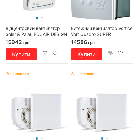
Відцентровий вентилятор
Витяжний вентилятор Vortice
Soler & Palau ECOAIR DESIGN
Vort Quadro SUPER
100 M
15942
14586
грн
грн
Купити
Купити
В наявності
В наявності