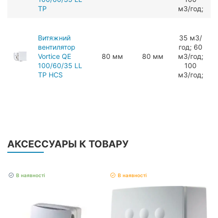
TP
мЗ/год;
Витяжний
З5 мЗ/
вентилятор
год; 60
Vortice QE
80 мм
80 мм
мЗ/год;
100/60/35 LL
100
TP HCS
мЗ/год;
АКСЕССУАРЫ К ТОВАРУ
В наявності
В наявності