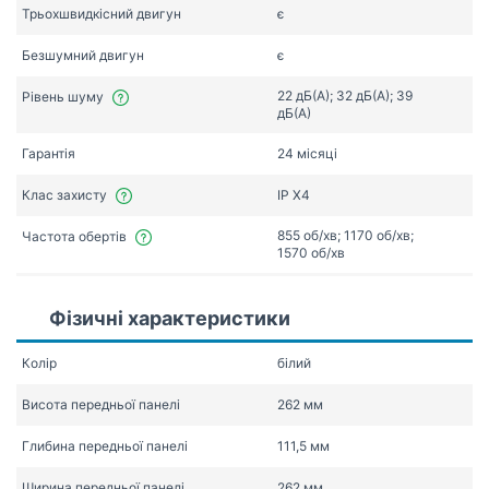
Трьохшвидкісний двигун
є
Безшумний двигун
є
22 дБ(А); 32 дБ(А); 39
Рівень шуму
дБ(А)
Гарантія
24 місяці
Клас захисту
IP X4
855 об/хв; 1170 об/хв;
Частота обертів
1570 об/хв
Фізичні характеристики
Колір
білий
Висота передньої панелі
262 мм
Глибина передньої панелі
111,5 мм
Ширина передньої панелі
262 мм