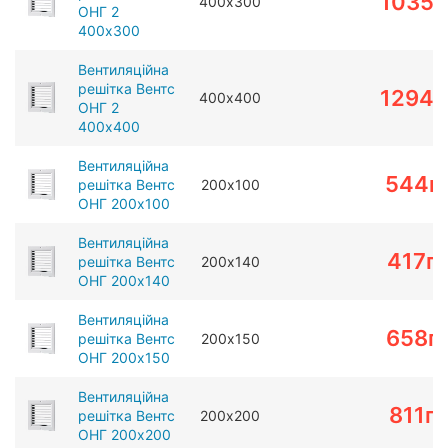
1035
г
400х300
ОНГ 2
400х300
Вентиляційна
решітка Вентс
1294
г
400х400
ОНГ 2
400х400
Вентиляційна
544
г
решітка Вентс
200х100
ОНГ 200х100
Вентиляційна
417
г
решітка Вентс
200х140
ОНГ 200х140
Вентиляційна
658
г
решітка Вентс
200х150
ОНГ 200х150
Вентиляційна
811
г
решітка Вентс
200х200
ОНГ 200х200