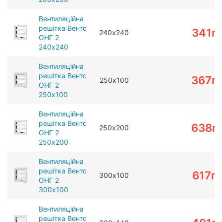
Вентиляційна
решітка Вентс
341
г
240х240
ОНГ 2
240х240
Вентиляційна
решітка Вентс
367
г
250х100
ОНГ 2
250х100
Вентиляційна
решітка Вентс
638
г
250х200
ОНГ 2
250х200
Вентиляційна
решітка Вентс
617
г
300х100
ОНГ 2
300х100
Вентиляційна
решітка Вентс