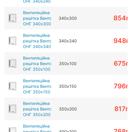
ОНГ 340х240
Вентиляційна
854
г
решітка Вентс
340х300
ОНГ 340х300
Вентиляційна
948
г
решітка Вентс
340х340
ОНГ 340х340
Вентиляційна
675
г
решітка Вентс
350х100
ОНГ 350х100
Вентиляційна
796
г
решітка Вентс
350х150
ОНГ 350х150
Вентиляційна
817
г
решітка Вентс
350х200
ОНГ 350х200
Вентиляційна
768
г
решітка Вентс
400х100