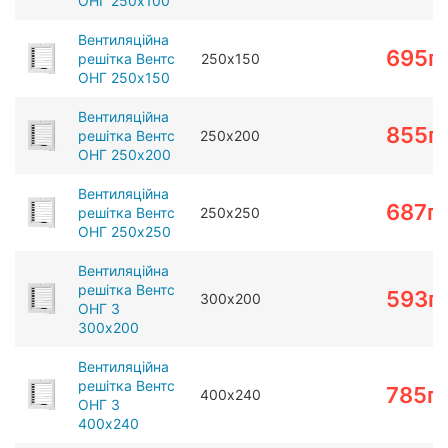
ОНГ 250х100
Вентиляційна
695
г
решітка Вентс
250х150
ОНГ 250х150
Вентиляційна
855
г
решітка Вентс
250х200
ОНГ 250х200
Вентиляційна
687
г
решітка Вентс
250х250
ОНГ 250х250
Вентиляційна
решітка Вентс
593
г
300х200
ОНГ 3
300х200
Вентиляційна
решітка Вентс
785
г
400х240
ОНГ 3
400х240