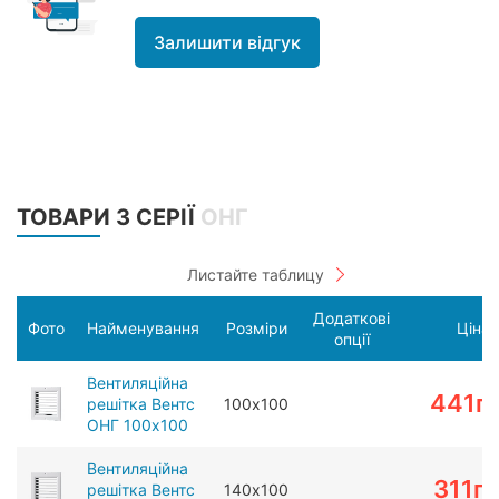
Залишити відгук
ТОВАРИ З СЕРІЇ
ОНГ
Додаткові
Фото
Найменування
Розміри
Ціна
опції
Вентиляційна
441
г
решітка Вентс
100х100
ОНГ 100х100
Вентиляційна
311
г
решітка Вентс
140х100