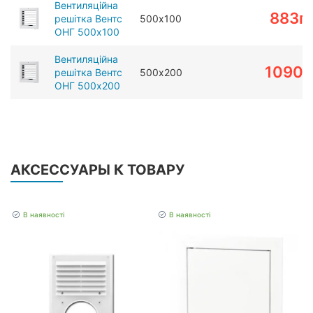
Вентиляційна
883
г
решітка Вентс
500х100
ОНГ 500х100
Вентиляційна
1090
г
решітка Вентс
500х200
ОНГ 500х200
АКСЕССУАРЫ К ТОВАРУ
В наявності
В наявності