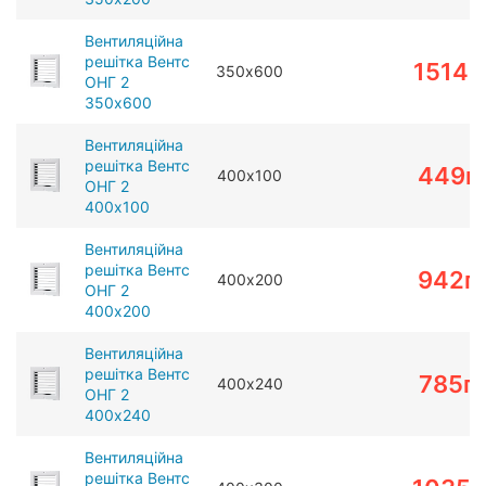
Вентиляційна
решітка Вентс
1514
г
350х600
ОНГ 2
350х600
Вентиляційна
решітка Вентс
449
г
400х100
ОНГ 2
400х100
Вентиляційна
решітка Вентс
942
г
400х200
ОНГ 2
400х200
Вентиляційна
решітка Вентс
785
г
400х240
ОНГ 2
400х240
Вентиляційна
решітка Вентс