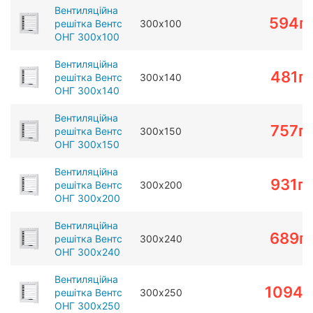
Вентиляційна
594
г
решітка Вентс
300х100
ОНГ 300х100
Вентиляційна
481
г
решітка Вентс
300х140
ОНГ 300х140
Вентиляційна
757
г
решітка Вентс
300х150
ОНГ 300х150
Вентиляційна
931
г
решітка Вентс
300х200
ОНГ 300х200
Вентиляційна
689
г
решітка Вентс
300х240
ОНГ 300х240
Вентиляційна
1094
г
решітка Вентс
300х250
ОНГ 300х250