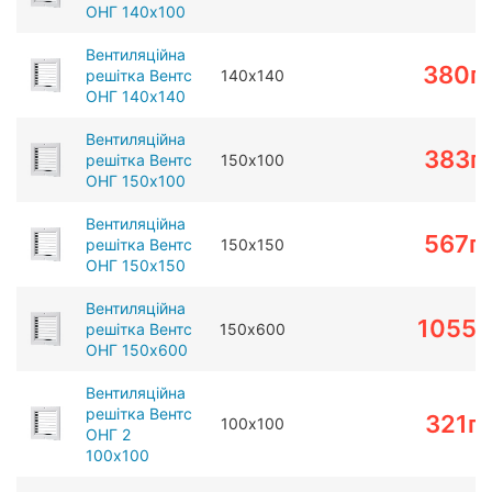
ОНГ 140х100
Вентиляційна
380
г
решітка Вентс
140х140
ОНГ 140х140
Вентиляційна
383
г
решітка Вентс
150х100
ОНГ 150х100
Вентиляційна
567
г
решітка Вентс
150х150
ОНГ 150х150
Вентиляційна
1055
г
решітка Вентс
150х600
ОНГ 150х600
Вентиляційна
решітка Вентс
321
г
100х100
ОНГ 2
100х100