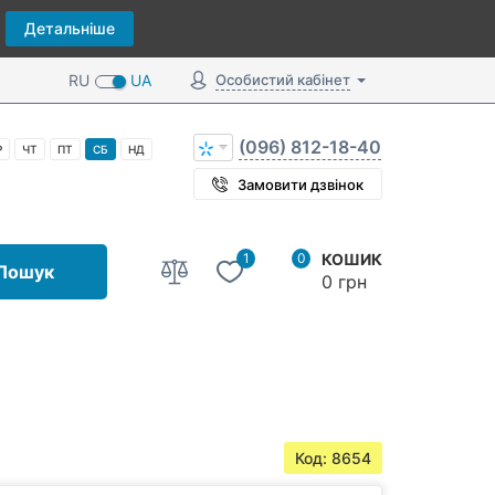
Детальніше
RU
UA
Особистий кабінет
(096) 812-18-40
Р
ЧТ
ПТ
СБ
НД
Замовити дзвінок
1
0
КОШИК
Пошук
0 грн
Код: 8654