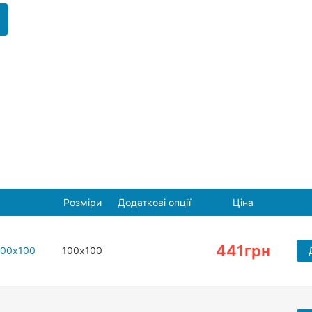
Розміри
Додаткові опції
Ціна
441
грн
100х100
100х100