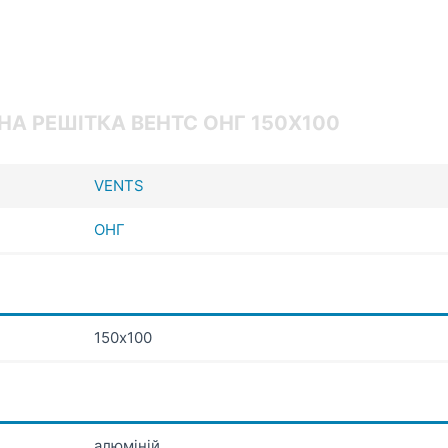
НА РЕШІТКА ВЕНТС ОНГ 150Х100
VENTS
ОНГ
150х100
алюміній