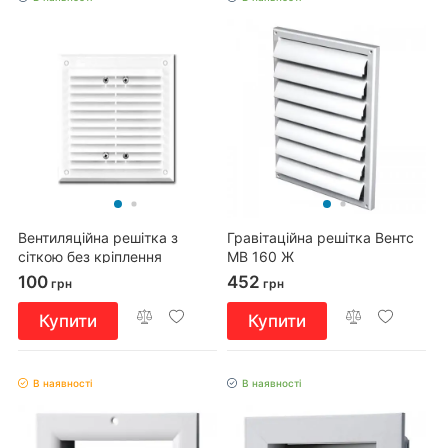
Вентиляційна решітка з
Гравітаційна решітка Вентс
сіткою без кріплення
МВ 160 Ж
155x155
100
452
грн
грн
Купити
Купити
В наявності
В наявності