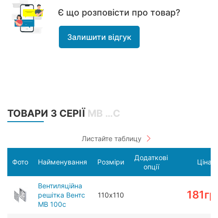
Є що розповісти про товар?
Залишити відгук
ТОВАРИ З СЕРІЇ
МВ …С
Додаткові
Фото
Найменування
Розміри
Ціна
опції
Вентиляційна
181
гр
решітка Вентс
110х110
МВ 100c