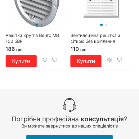
Решітка кругла Вентс МВ
Вентиляційна решітка з
100 бВР
сіткою без кріплення
180x180
186
110
грн
грн
Купити
Купити
Потрібна професійна
консультація
?
Ви можете звернутися до наших спеціалістів