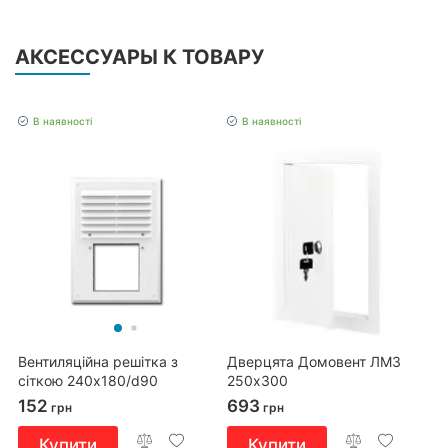
АКСЕССУАРЫ К ТОВАРУ
В наявності
В наявності
Вентиляційна решітка з
Дверцята Домовент ЛМЗ
сіткою 240x180/d90
250х300
коричнева
152
693
грн
грн
Купити
Купити