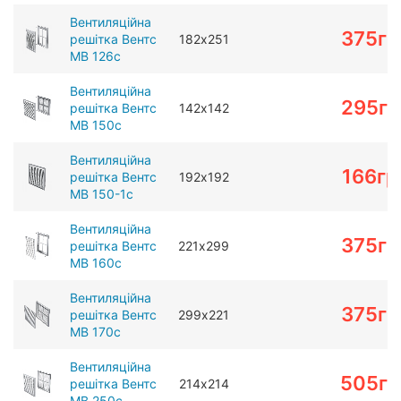
Вентиляційна
375
гр
решітка Вентс
182х251
МВ 126с
Вентиляційна
295
гр
решітка Вентс
142х142
МВ 150с
Вентиляційна
166
гр
решітка Вентс
192х192
МВ 150-1с
Вентиляційна
375
гр
решітка Вентс
221х299
МВ 160с
Вентиляційна
375
гр
решітка Вентс
299х221
МВ 170с
Вентиляційна
505
гр
решітка Вентс
214х214
МВ 250с