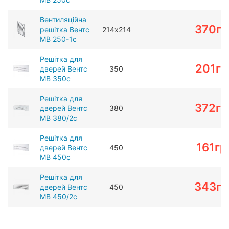
Вентиляційна
370
гр
решітка Вентс
214х214
МВ 250-1с
Решітка для
201
гр
дверей Вентс
350
МВ 350c
Решітка для
372
гр
дверей Вентс
380
МВ 380/2c
Решітка для
161
гр
дверей Вентс
450
МВ 450c
Решітка для
343
гр
дверей Вентс
450
МВ 450/2с