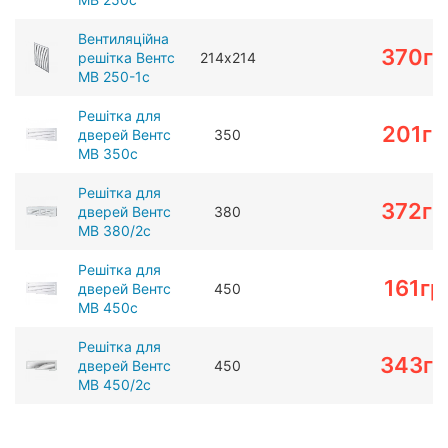
Вентиляційна
370
гр
решітка Вентс
214х214
МВ 250-1с
Решітка для
201
гр
дверей Вентс
350
МВ 350c
Решітка для
372
гр
дверей Вентс
380
МВ 380/2c
Решітка для
161
гр
дверей Вентс
450
МВ 450c
Решітка для
343
гр
дверей Вентс
450
МВ 450/2с