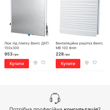
Люк під плитку Вентс ДКП
Вентиляційна решітка Вентс
150х300
МВ 100 Фліп
953
228
грн
грн
Купити
Купити
Потрібна професійна
консультація
?