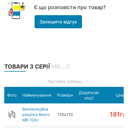
Є що розповісти про товар?
Залишити відгук
ТОВАРИ З СЕРІЇ
МВ …С
Додаткові
Фото
Найменування
Розміри
Ціна
опції
Вентиляційна
181
гр
решітка Вентс
110х110
МВ 100c