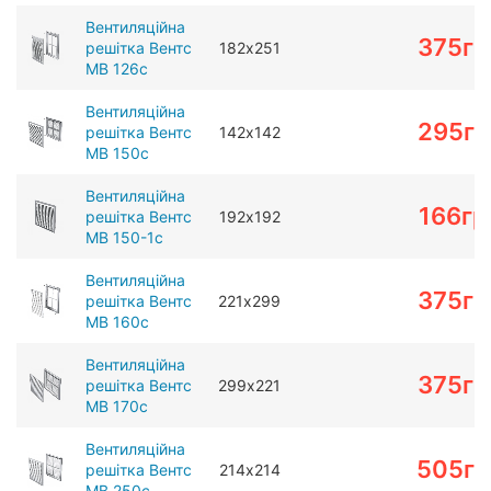
Вентиляційна
375
гр
решітка Вентс
182х251
МВ 126с
Вентиляційна
295
гр
решітка Вентс
142х142
МВ 150с
Вентиляційна
166
гр
решітка Вентс
192х192
МВ 150-1с
Вентиляційна
375
гр
решітка Вентс
221х299
МВ 160с
Вентиляційна
375
гр
решітка Вентс
299х221
МВ 170с
Вентиляційна
505
гр
решітка Вентс
214х214
МВ 250с