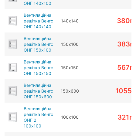
ОНГ 140х100
Вентиляційна
380
г
решітка Вентс
140х140
ОНГ 140х140
Вентиляційна
383
г
решітка Вентс
150х100
ОНГ 150х100
Вентиляційна
567
г
решітка Вентс
150х150
ОНГ 150х150
Вентиляційна
1055
г
решітка Вентс
150х600
ОНГ 150х600
Вентиляційна
решітка Вентс
321
г
100х100
ОНГ 2
100х100