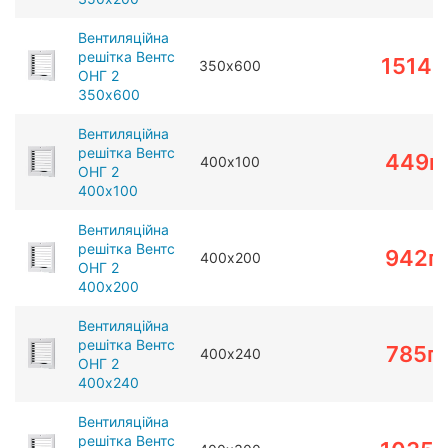
Вентиляційна
решітка Вентс
1514
г
350х600
ОНГ 2
350х600
Вентиляційна
решітка Вентс
449
г
400х100
ОНГ 2
400х100
Вентиляційна
решітка Вентс
942
г
400х200
ОНГ 2
400х200
Вентиляційна
решітка Вентс
785
г
400х240
ОНГ 2
400х240
Вентиляційна
решітка Вентс