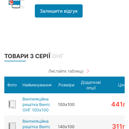
Залишити відгук
ТОВАРИ З СЕРІЇ
ОНГ
Додаткові
Фото
Найменування
Розміри
Ціна
опції
Вентиляційна
441
г
решітка Вентс
100х100
ОНГ 100х100
Вентиляційна
311
г
решітка Вентс
140х100