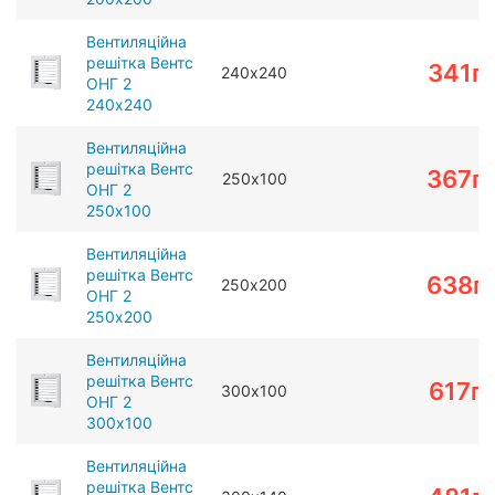
Вентиляційна
решітка Вентс
341
г
240х240
ОНГ 2
240х240
Вентиляційна
решітка Вентс
367
г
250х100
ОНГ 2
250х100
Вентиляційна
решітка Вентс
638
г
250х200
ОНГ 2
250х200
Вентиляційна
решітка Вентс
617
г
300х100
ОНГ 2
300х100
Вентиляційна
решітка Вентс