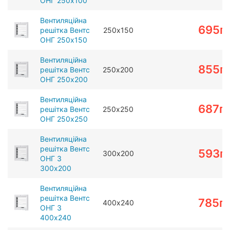
ОНГ 250х100
Вентиляційна
695
г
решітка Вентс
250х150
ОНГ 250х150
Вентиляційна
855
г
решітка Вентс
250х200
ОНГ 250х200
Вентиляційна
687
г
решітка Вентс
250х250
ОНГ 250х250
Вентиляційна
решітка Вентс
593
г
300х200
ОНГ 3
300х200
Вентиляційна
решітка Вентс
785
г
400х240
ОНГ 3
400х240