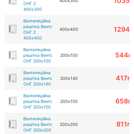
1035
г
400х300
ОНГ 2
400х300
Вентиляційна
решітка Вентс
1294
г
400х400
ОНГ 2
400х400
Вентиляційна
544
г
решітка Вентс
200х100
ОНГ 200х100
Вентиляційна
417
г
решітка Вентс
200х140
ОНГ 200х140
Вентиляційна
658
г
решітка Вентс
200х150
ОНГ 200х150
Вентиляційна
811
г
решітка Вентс
200х200
ОНГ 200х200