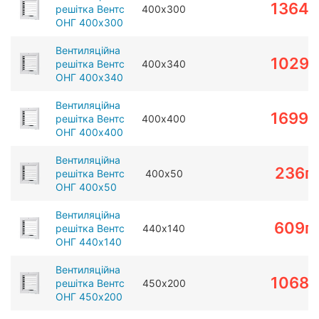
1364
г
решітка Вентс
400х300
ОНГ 400х300
Вентиляційна
1029
г
решітка Вентс
400х340
ОНГ 400х340
Вентиляційна
1699
г
решітка Вентс
400х400
ОНГ 400х400
Вентиляційна
236
г
решітка Вентс
400х50
ОНГ 400х50
Вентиляційна
609
г
решітка Вентс
440х140
ОНГ 440х140
Вентиляційна
1068
г
решітка Вентс
450х200
ОНГ 450х200