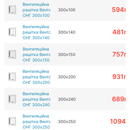
Вентиляційна
594
г
решітка Вентс
300х100
ОНГ 300х100
Вентиляційна
481
г
решітка Вентс
300х140
ОНГ 300х140
Вентиляційна
757
г
решітка Вентс
300х150
ОНГ 300х150
Вентиляційна
931
г
решітка Вентс
300х200
ОНГ 300х200
Вентиляційна
689
г
решітка Вентс
300х240
ОНГ 300х240
Вентиляційна
1094
г
решітка Вентс
300х250
ОНГ 300х250