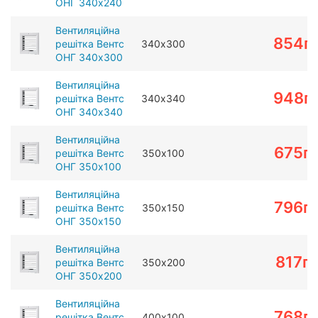
ОНГ 340х240
Вентиляційна
854
г
решітка Вентс
340х300
ОНГ 340х300
Вентиляційна
948
г
решітка Вентс
340х340
ОНГ 340х340
Вентиляційна
675
г
решітка Вентс
350х100
ОНГ 350х100
Вентиляційна
796
г
решітка Вентс
350х150
ОНГ 350х150
Вентиляційна
817
г
решітка Вентс
350х200
ОНГ 350х200
Вентиляційна
768
г
решітка Вентс
400х100