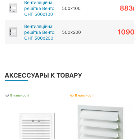
Вентиляційна
883
г
решітка Вентс
500х100
ОНГ 500х100
Вентиляційна
1090
г
решітка Вентс
500х200
ОНГ 500х200
АКСЕССУАРЫ К ТОВАРУ
В наявності
В наявності