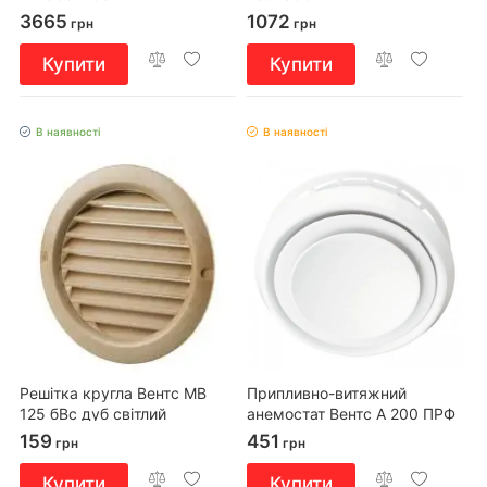
3665
1072
грн
грн
Купити
Купити
В наявності
В наявності
Решітка кругла Вентс МВ
Припливно-витяжний
125 бВс дуб світлий
анемостат Вентс А 200 ПРФ
159
451
грн
грн
Купити
Купити