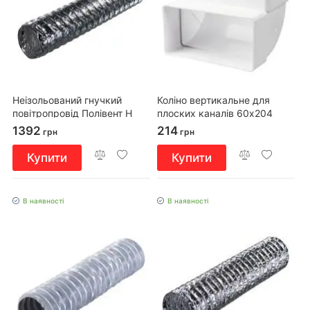
Неізольований гнучкий
Коліно вертикальне для
повітропровід Полівент Н
плоских каналів 60х204
250/10
(8282)
1392
214
грн
грн
Купити
Купити
В наявності
В наявності