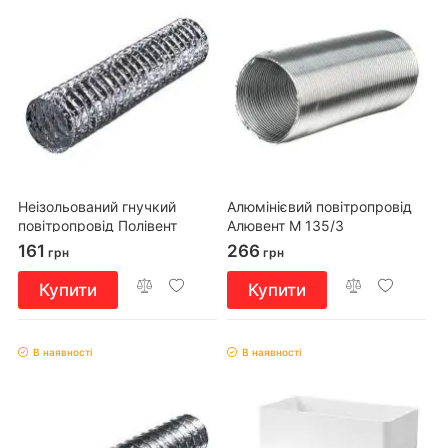
Неізольований гнучкий
Алюмінієвий повітропровід
повітропровід Полівент
Алювент М 135/3
605М0/102/1,5
161
266
грн
грн
Купити
Купити
В наявності
В наявності