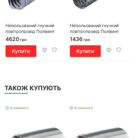
Неізольований гнучкий
Неізольований гнучкий
повітропровід Полівент
повітропровід Полівент
607/152/6 сірий
605М0/152/10
4620
1436
грн
грн
Купити
Купити
ТАКОЖ КУПУЮТЬ
В наявності
В наявності