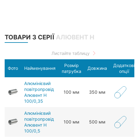
ТОВАРИ З СЕРІЇ
АЛЮВЕНТ Н
Розмір
Додаткові
Фото
Найменування
Довжина
патрубка
опції
Алюмінієвий
повітропровід
100 мм
350 мм
Алювент Н
100/0,35
Алюмінієвий
повітропровід
100 мм
500 мм
Алювент Н
100/0,5