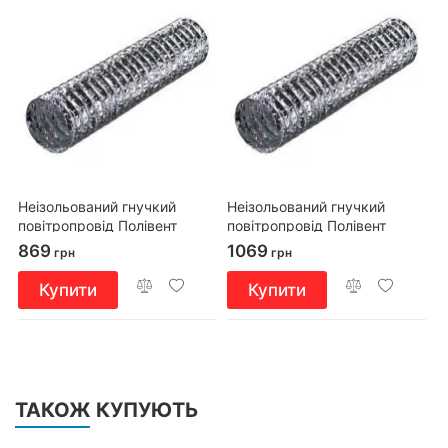
Неізольований гнучкий
Неізольований гнучкий
повітропровід Полівент
повітропровід Полівент
605М0/152/6
605М0/102/10
869
1069
грн
грн
Купити
Купити
ТАКОЖ КУПУЮТЬ