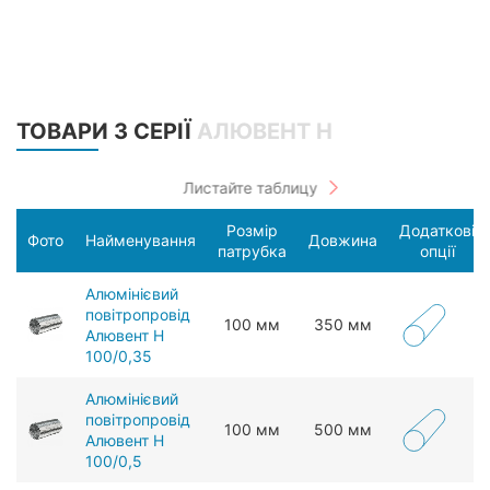
ТОВАРИ З СЕРІЇ
АЛЮВЕНТ Н
Розмір
Додаткові
Фото
Найменування
Довжина
патрубка
опції
Алюмінієвий
повітропровід
100 мм
350 мм
Алювент Н
100/0,35
Алюмінієвий
повітропровід
100 мм
500 мм
Алювент Н
100/0,5