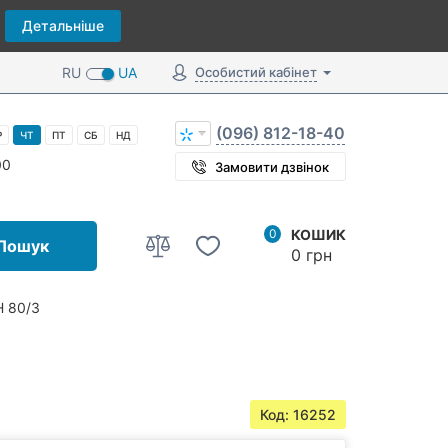
Детальніше
RU
UA
Особистий кабінет
(096) 812-18-40
Р
ЧТ
ПТ
СБ
НД
00
Замовити дзвінок
0
КОШИК
Пошук
0 грн
Н 80/3
Код: 16252