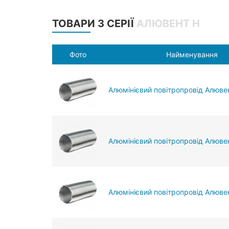
ТОВАРИ З СЕРІЇ
АЛЮВЕНТ Н
Фото
Найменування
Алюмінієвий повітропровід Алюве
Алюмінієвий повітропровід Алювен
Алюмінієвий повітропровід Алювен