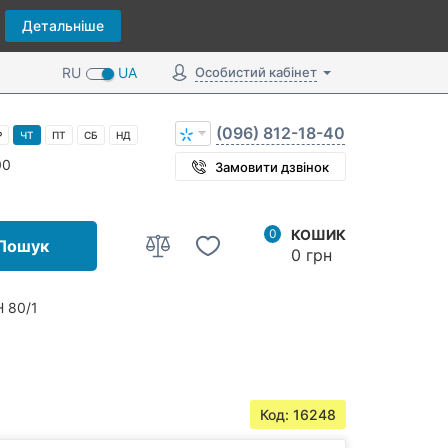
Детальніше
RU
UA
Особистий кабінет
(096) 812-18-40
Р
ЧТ
ПТ
СБ
НД
00
Замовити дзвінок
0
КОШИК
Пошук
0 грн
Н 80/1
Код: 16248