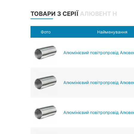
ТОВАРИ З СЕРІЇ
АЛЮВЕНТ Н
Фото
Найменування
Алюмінієвий повітропровід Алюве
Алюмінієвий повітропровід Алювен
Алюмінієвий повітропровід Алювен