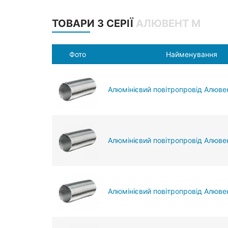
ТОВАРИ З СЕРІЇ
АЛЮВЕНТ М
Фото
Найменування
Алюмінієвий повітропровід Алюве
Алюмінієвий повітропровід Алюве
Алюмінієвий повітропровід Алювен