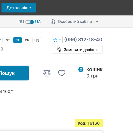
Детальніше
RU
UA
Особистий кабінет
(096) 812-18-40
Р
ЧТ
ПТ
СБ
НД
00
Замовити дзвінок
0
КОШИК
Пошук
0 грн
М 160/1
Код: 16166