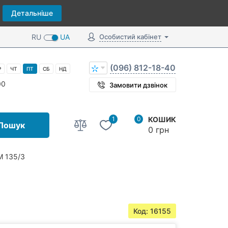
Детальніше
RU
UA
Особистий кабінет
(096) 812-18-40
Р
ЧТ
ПТ
СБ
НД
00
Замовити дзвінок
1
0
КОШИК
Пошук
0 грн
М 135/3
Код: 16155