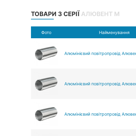
ТОВАРИ З СЕРІЇ
АЛЮВЕНТ М
Фото
Найменування
Алюмінієвий повітропровід Алюве
Алюмінієвий повітропровід Алюве
Алюмінієвий повітропровід Алювен