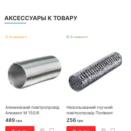
АКСЕССУАРЫ К ТОВАРУ
В наявності
В наявності
Алюмінієвий повітропровід
Неізольований гнучкий
Алювент М 150/6
повітропровід Полівент
605М0/102/2,5
489
256
грн
грн