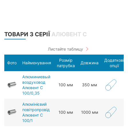
ТОВАРИ З СЕРІЇ
АЛЮВЕНТ С
Розмір
Додаткові
Фото
Найменування
Довжина
патрубка
опції
Алюминиевый
воздуховод
100 мм
350 мм
Алювент С
100/0,35
Алюмінієвий
повітропровід
100 мм
1000 мм
Алювент С
100/1