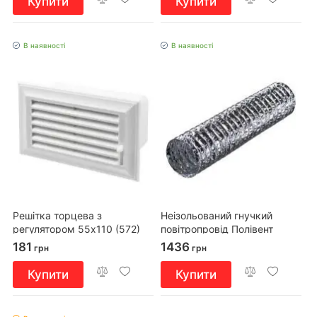
Купити
Купити
В наявності
В наявності
Решітка торцева з
Неізольований гнучкий
регулятором 55х110 (572)
повітропровід Полівент
605М0/152/10
181
1436
грн
грн
Купити
Купити