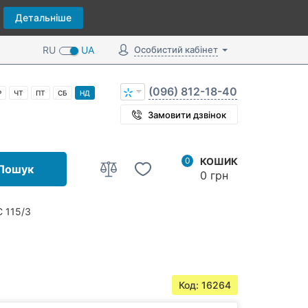
Детальніше
RU
UA
Особистий кабінет
(096) 812-18-40
Р
ЧТ
ПТ
СБ
НД
Замовити дзвінок
0
КОШИК
Пошук
0 грн
С 115/3
Код: 16264