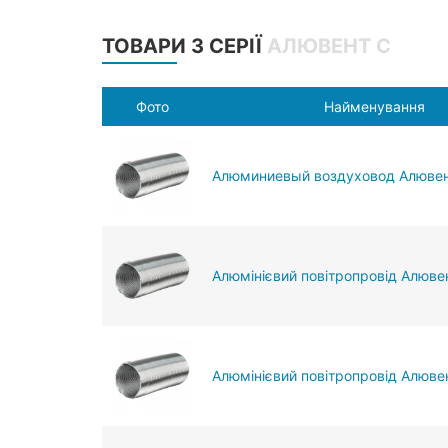
ТОВАРИ З СЕРІЇ
АЛЮВЕНТ С
Фото
Найменування
Алюминиевый воздуховод Алювен
Алюмінієвий повітропровід Алювен
Алюмінієвий повітропровід Алюве