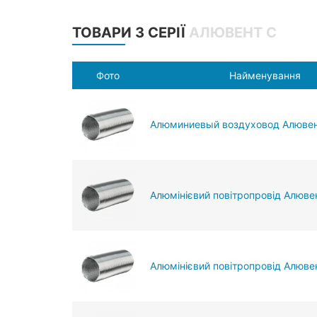
ТОВАРИ З СЕРІЇ
АЛЮВЕНТ С
Фото
Найменування
Алюминиевый воздуховод Алювен
Алюмінієвий повітропровід Алювен
Алюмінієвий повітропровід Алюве