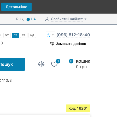
Детальніше
RU
UA
Особистий кабінет
(096) 812-18-40
Р
ЧТ
ПТ
СБ
НД
00
Замовити дзвінок
1
0
КОШИК
Пошук
0 грн
С 110/3
Код: 16261