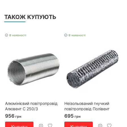
ТАКОЖ КУПУЮТЬ
В наявності
В наявності
Алюмінієвий повітропровід
Неізольований гнучкий
Алювент С 250/3
повітропровід Полівент
605М0/127/6
956
695
грн
грн
Купити
Купити