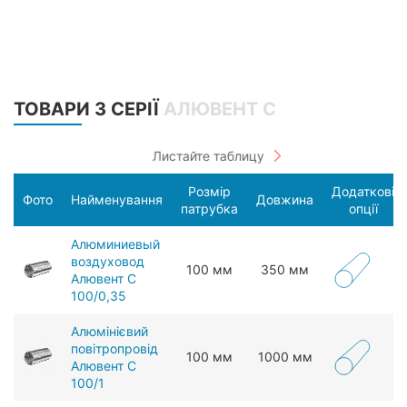
ТОВАРИ З СЕРІЇ
АЛЮВЕНТ С
Розмір
Додаткові
Фото
Найменування
Довжина
патрубка
опції
Алюминиевый
воздуховод
100 мм
350 мм
Алювент С
100/0,35
Алюмінієвий
повітропровід
100 мм
1000 мм
Алювент С
100/1