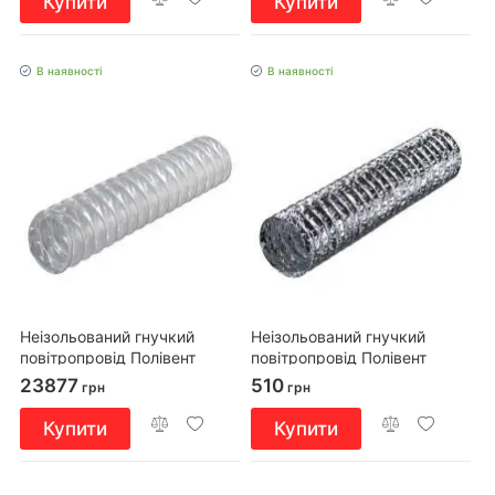
Купити
Купити
В наявності
В наявності
Неізольований гнучкий
Неізольований гнучкий
повітропровід Полівент
повітропровід Полівент
621/203/6
605М0/152/3
23877
510
грн
грн
Купити
Купити