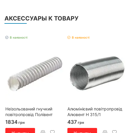
АКСЕССУАРЫ К ТОВАРУ
В наявності
В наявності
Неізольований гнучкий
Алюмінієвий повітропровід
повітропровід Полівент
Алювент Н 315/1
606/152/6 сірий
1834
437
грн
грн