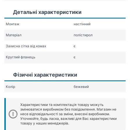
Детальні характеристики
Монтаж
настінний
Матеріал
полістирол
Захисна сітка від комах
є
Круглий фланець
є
Фізичні характеристики
Колір
бежевий
Характеристики та комплектація товару можуть
змінюватися виробником без повідомлення. Магазин не
несе відповідальності за зміни, внесені виробником.
Уточнюйте, будь ласка, важливі для Вас характеристики
товару у наших менеджерів.