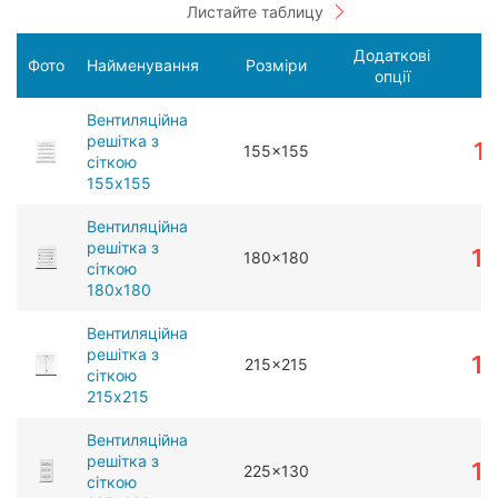
Додаткові
Фото
Найменування
Розміри
опції
Вентиляційна
решітка з
1
155x155
сіткою
155x155
Вентиляційна
решітка з
1
180x180
сіткою
180x180
Вентиляційна
решітка з
1
215x215
сіткою
215x215
Вентиляційна
решітка з
1
225x130
сіткою