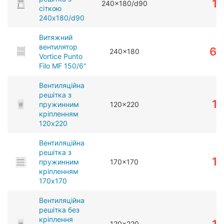
1
240x180/d90
сіткою
240x180/d90
Витяжний
вентилятор
61
240x180
Vortice Punto
Filo MF 150/6"
Вентиляційна
решітка з
1
пружинним
120x220
кріпленням
120x220
Вентиляційна
решітка з
1
пружинним
170x170
кріпленням
170x170
Вентиляційна
решітка без
кріплення
120x220