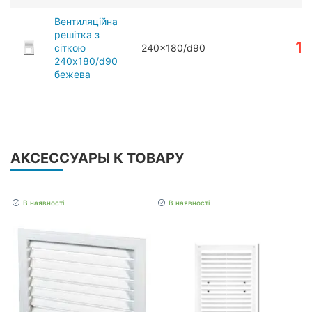
Вентиляційна
решітка з
1
сіткою
240x180/d90
240x180/d90
бежева
АКСЕССУАРЫ К ТОВАРУ
В наявності
В наявності