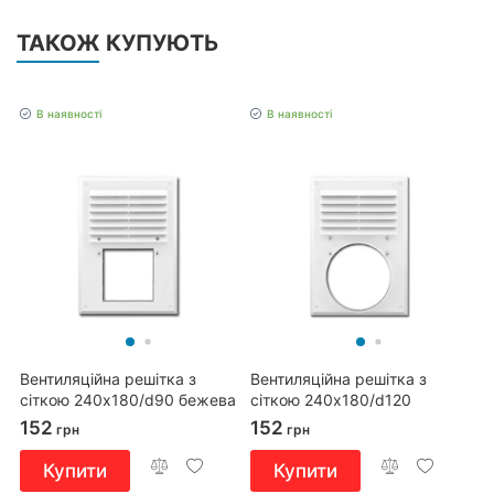
ТАКОЖ КУПУЮТЬ
В наявності
В наявності
Вентиляційна решітка з
Вентиляційна решітка з
сіткою 240x180/d90 бежева
сіткою 240x180/d120
бежева
152
152
грн
грн
Купити
Купити