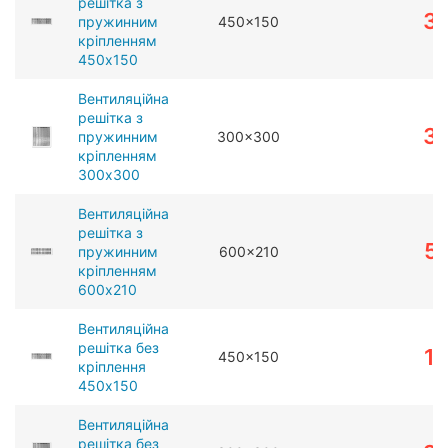
решітка з
3
пружинним
450x150
кріпленням
450x150
Вентиляційна
решітка з
3
пружинним
300x300
кріпленням
300x300
Вентиляційна
решітка з
5
пружинним
600x210
кріпленням
600x210
Вентиляційна
решітка без
1
450x150
кріплення
450x150
Вентиляційна
решітка без