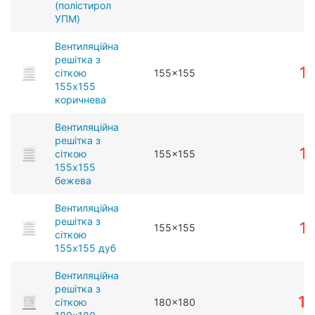
(полістирол
УПМ)
Вентиляційна
решітка з
1
сіткою
155x155
155x155
коричнева
Вентиляційна
решітка з
1
сіткою
155x155
155x155
бежева
Вентиляційна
решітка з
1
155x155
сіткою
155x155 дуб
Вентиляційна
решітка з
1
сіткою
180x180