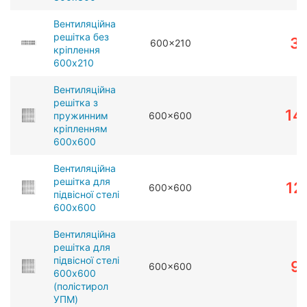
Вентиляційна
решітка без
3
600x210
кріплення
600x210
Вентиляційна
решітка з
14
пружинним
600x600
кріпленням
600x600
Вентиляційна
решітка для
12
600x600
підвісної стелі
600x600
Вентиляційна
решітка для
підвісної стелі
9
600x600
600x600
(полістирол
УПМ)