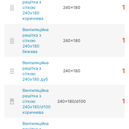
решітка з
1
сіткою
240x180
240x180
коричнева
Вентиляційна
решітка з
1
сіткою
240x180
240x180
бежева
Вентиляційна
решітка з
1
240x180
сіткою
240x180 дуб
Вентиляційна
решітка з
1
сіткою
240x180/d100
240x180/d100
коричнева
Вентиляційна
решітка з