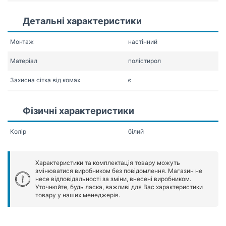
Детальні характеристики
Монтаж
настінний
Матеріал
полістирол
Захисна сітка від комах
є
Фізичні характеристики
Колір
білий
Характеристики та комплектація товару можуть
змінюватися виробником без повідомлення. Магазин не
несе відповідальності за зміни, внесені виробником.
Уточнюйте, будь ласка, важливі для Вас характеристики
товару у наших менеджерів.