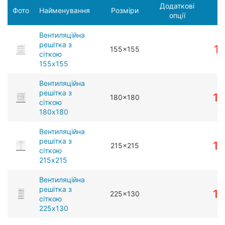
Додаткові
Фото
Найменування
Розміри
опції
Вентиляційна
решітка з
1
155x155
сіткою
155x155
Вентиляційна
решітка з
1
180x180
сіткою
180x180
Вентиляційна
решітка з
1
215x215
сіткою
215x215
Вентиляційна
решітка з
1
225x130
сіткою
225x130