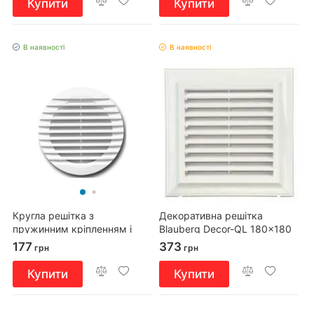
Купити
Купити
В наявності
В наявності
Кругла решітка з
Декоративна решітка
пружинним кріпленням і
Blauberg Decor-QL 180x180
фланцем d180xd150
177
373
грн
грн
Купити
Купити