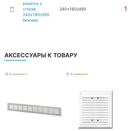
решітка з
1
сіткою
240x180/d90
240x180/d90
бежева
АКСЕССУАРЫ К ТОВАРУ
В наявності
В наявності