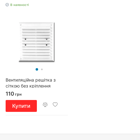
В наявності
Вентиляційна решітка з
сіткою без кріплення
180x180
110
грн
Купити