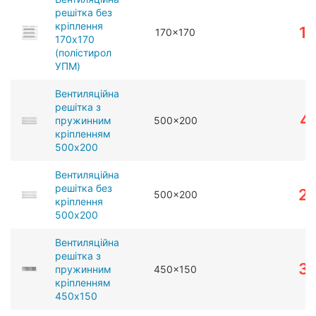
решітка без
кріплення
1
170x170
170x170
(полістирол
УПМ)
Вентиляційна
решітка з
4
пружинним
500x200
кріпленням
500x200
Вентиляційна
решітка без
2
500x200
кріплення
500x200
Вентиляційна
решітка з
3
пружинним
450x150
кріпленням
450x150