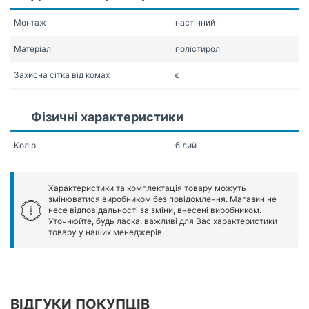
Монтаж
настінний
Матеріал
полістирол
Захисна сітка від комах
є
Фізичні характеристики
Колір
білий
Характеристики та комплектація товару можуть
змінюватися виробником без повідомлення. Магазин не
несе відповідальності за зміни, внесені виробником.
Уточнюйте, будь ласка, важливі для Вас характеристики
товару у наших менеджерів.
ВІДГУКИ ПОКУПЦІВ