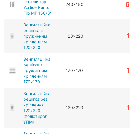
вентилятор
61
240x180
Vortice Punto
Filo MF 150/6"
Вентиляційна
решітка з
1
пружинним
120x220
кріпленням
120x220
Вентиляційна
решітка з
1
пружинним
170x170
кріпленням
170x170
Вентиляційна
решітка без
кріплення
1
120x220
120x220
(полістирол
УПМ)
Вентиляційна