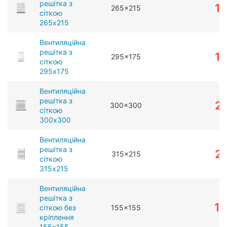
решітка з
1
265x215
сіткою
265x215
Вентиляційна
решітка з
1
295x175
сіткою
295x175
Вентиляційна
решітка з
2
300x300
сіткою
300x300
Вентиляційна
решітка з
2
315x215
сіткою
315x215
Вентиляційна
решітка з
1
сіткою без
155x155
кріплення
155x155