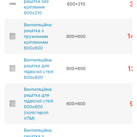
решітка без
3
600x210
кріплення
600x210
Вентиляційна
решітка з
14
пружинним
600x600
кріпленням
600x600
Вентиляційна
решітка для
12
600x600
підвісної стелі
600x600
Вентиляційна
решітка для
підвісної стелі
9
600x600
600x600
(полістирол
УПМ)
Вентиляційна
решітка з