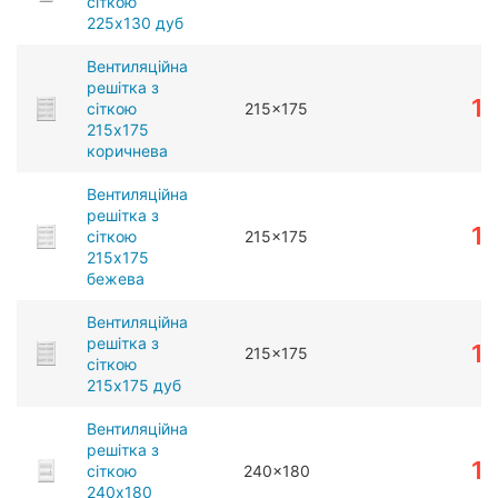
сіткою
225x130 дуб
Вентиляційна
решітка з
1
сіткою
215x175
215x175
коричнева
Вентиляційна
решітка з
1
сіткою
215x175
215x175
бежева
Вентиляційна
решітка з
1
215x175
сіткою
215x175 дуб
Вентиляційна
решітка з
1
сіткою
240x180
240x180