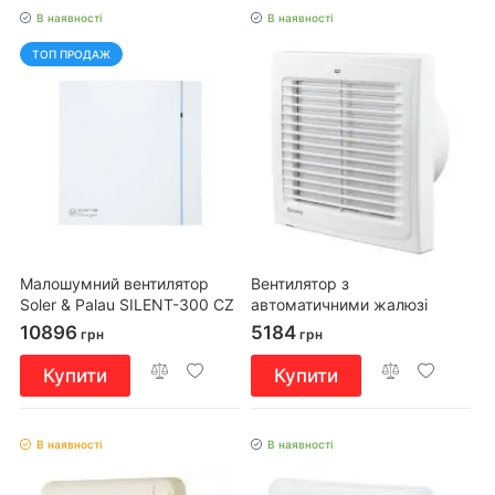
В наявності
В наявності
ТОП ПРОДАЖ
Малошумний вентилятор
Вентилятор з
Soler & Palau SILENT-300 CZ
автоматичними жалюзі
DESIGN 3C
Blauberg AUTO 150 T
10896
5184
грн
грн
Купити
Купити
В наявності
В наявності