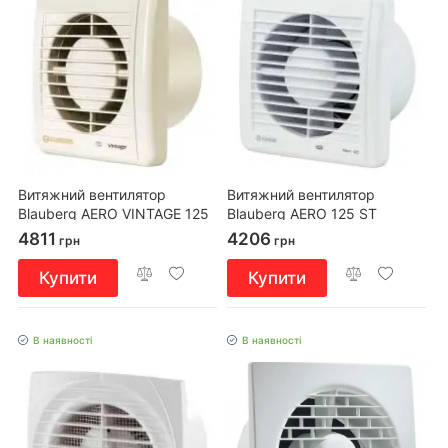
Витяжний вентилятор
Витяжний вентилятор
Blauberg AERO VINTAGE 125
Blauberg AERO 125 ST
T
4811
4206
грн
грн
Купити
Купити
В наявності
В наявності