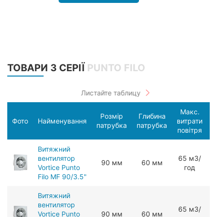
ТОВАРИ З СЕРІЇ
PUNTO FILO
Макс.
Розмір
Глибина
С
Фото
Найменування
витрати
патрубка
патрубка
п
повітря
Витяжний
вентилятор
65 мЗ/
90 мм
60 мм
Vortice Punto
год
Filo MF 90/3.5"
Витяжний
вентилятор
65 мЗ/
Vortice Punto
90 мм
60 мм