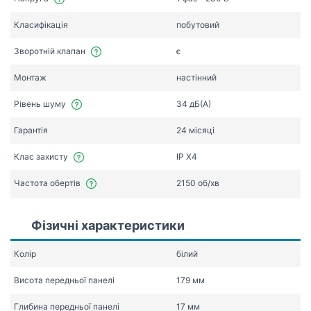
Класифікація
побутовий
Зворотній клапан
є
Монтаж
настінний
Рівень шуму
34 дБ(А)
Гарантія
24 місяці
Клас захисту
IP X4
Частота обертів
2150 об/хв
Фізичні характеристики
Колір
білий
Висота передньої панелі
179 мм
Глибина передньої панелі
17 мм