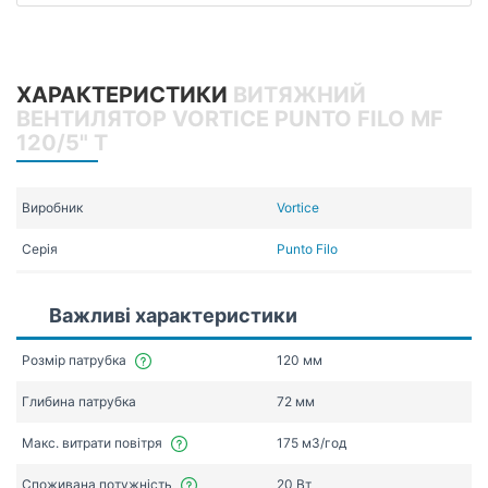
ХАРАКТЕРИСТИКИ
ВИТЯЖНИЙ
ВЕНТИЛЯТОР VORTICE PUNTO FILO MF
120/5" T
Виробник
Vortice
Серія
Punto Filo
Важливі характеристики
Розмір патрубка
120 мм
Глибина патрубка
72 мм
Макс. витрати повітря
175 мЗ/год
Споживана потужність
20 Вт