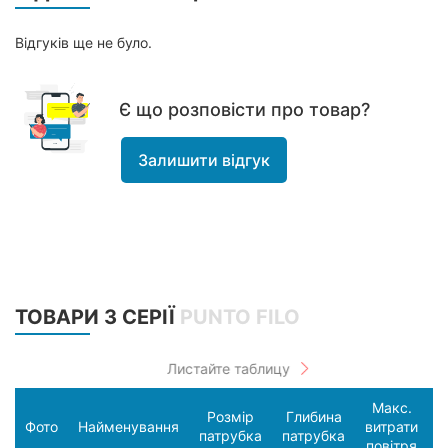
Відгуків ще не було.
Є що розповісти про товар?
Залишити відгук
ТОВАРИ З СЕРІЇ
PUNTO FILO
Макс.
Розмір
Глибина
С
Фото
Найменування
витрати
патрубка
патрубка
п
повітря