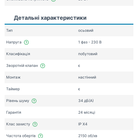
Детальні характеристики
Тип
осьовий
Напруга
1 фаз - 230 В
Класифікація
побутовий
Зворотній клапан
є
Монтаж
настінний
Таймер
є
Рівень шуму
34 дБ(А)
Гарантія
24 місяці
Клас захисту
IP X4
Частота обертів
2150 об/хв