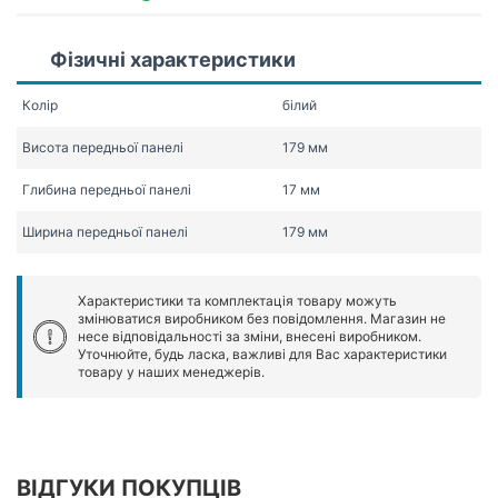
Фізичні характеристики
Колір
білий
Висота передньої панелі
179 мм
Глибина передньої панелі
17 мм
Ширина передньої панелі
179 мм
Характеристики та комплектація товару можуть
змінюватися виробником без повідомлення. Магазин не
несе відповідальності за зміни, внесені виробником.
Уточнюйте, будь ласка, важливі для Вас характеристики
товару у наших менеджерів.
ВІДГУКИ ПОКУПЦІВ