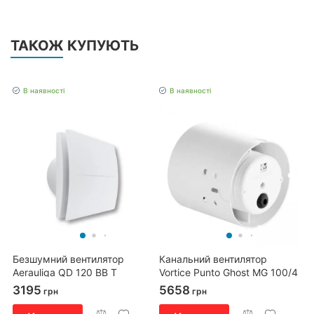
ТАКОЖ КУПУЮТЬ
В наявності
В наявності
Безшумний вентилятор
Канальний вентилятор
Aerauliqa QD 120 BB T
Vortice Punto Ghost MG 100/4
LL T
3195
5658
грн
грн