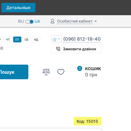
Детальніше
RU
UA
Особистий кабінет
(096) 812-18-40
Р
ЧТ
ПТ
СБ
НД
00
Замовити дзвінок
0
КОШИК
Пошук
0 грн
Код: 15015