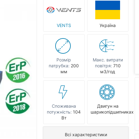
VENTS
Україна
Розмір
Макс. витрати
патрубка:
200
повітря:
710
мм
мЗ/год
Споживана
Двигун на
потужність:
104
шарикопідшипниках
Вт
Всі характеристики