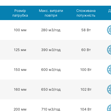
Розмір
Макс. витрати
Споживана
Д
патрубка
повітря
потужність
100 мм
280 мЗ/год
58 Вт
125 мм
390 мЗ/год
60 Вт
150 мм
600 мЗ/год
100 Вт
160 мм
650 мЗ/год
102 Вт
200 мм
710 мЗ/год
104 Вт