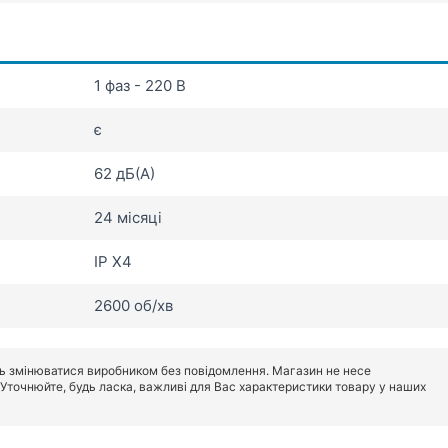
1 фаз - 220 В
є
62 дБ(А)
24 місяці
IP X4
2600 об/хв
ь змінюватися виробником без повідомлення. Магазин не несе
. Уточнюйте, будь ласка, важливі для Вас характеристики товару у наших