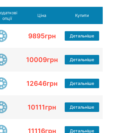
одаткові
Ціна
Купити
опції
9895
грн
Детальніше
10009
грн
Детальніше
12646
грн
Детальніше
10111
грн
Детальніше
11116
грн
Детальніше