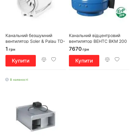
Канальний безшумний
Канальний відцентровий
вентилятор Soler & Palau TD-
вентилятор ВЕНТС ВКМ 200
1000/200 Silent
1
7670
грн
грн
Купити
Купити
В наявності