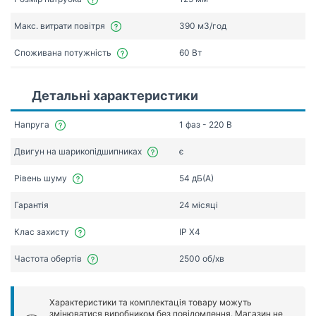
Макс. витрати повітря
390 мЗ/год
Споживана потужність
60 Вт
Детальні характеристики
Напруга
1 фаз - 220 В
Двигун на шарикопідшипниках
є
Рівень шуму
54 дБ(А)
Гарантія
24 місяці
Клас захисту
IP X4
Частота обертів
2500 об/хв
Характеристики та комплектація товару можуть
змінюватися виробником без повідомлення. Магазин не