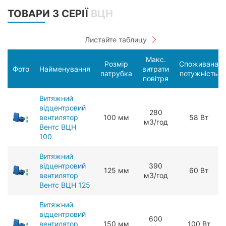
ТОВАРИ З СЕРІЇ
ВЦН
Макс.
Розмір
Споживана
Фото
Найменування
витрати
патрубка
потужність
повітря
Витяжний
відцентровий
280
вентилятор
100 мм
58 Вт
мЗ/год
Вентс ВЦН
100
Витяжний
відцентровий
390
125 мм
60 Вт
вентилятор
мЗ/год
Вентс ВЦН 125
Витяжний
відцентровий
600
вентилятор
150 мм
100 Вт