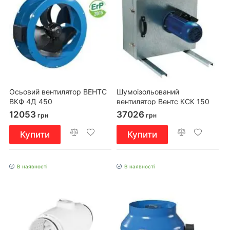
Осьовий вентилятор ВЕНТС
Шумоізольований
ВКФ 4Д 450
вентилятор Вентс КСК 150
4Д
12053
37026
грн
грн
Купити
Купити
В наявності
В наявності