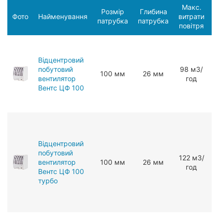
Макс.
Розмір
Глибина
С
Фото
Найменування
витрати
патрубка
патрубка
п
повітря
Відцентровий
побутовий
98 мЗ/
100 мм
26 мм
вентилятор
год
Вентс ЦФ 100
Відцентровий
побутовий
122 мЗ/
вентилятор
100 мм
26 мм
год
Вентс ЦФ 100
турбо