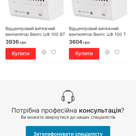
Відцентровий витяжний
Відцентровий витяжний
вентилятор Вентс ЦФ 100 ВТ
вентилятор Вентс ЦФ 100 Т
турбо
3936
3604
грн
грн
Купити
Купити
Потрібна професійна
консультація
?
Ви можете звернутися до наших спеціалістів
Зателефонувати спеціалісту