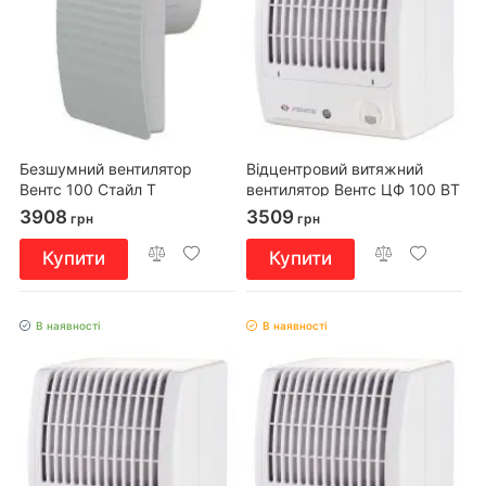
Безшумний вентилятор
Відцентровий витяжний
Вентс 100 Стайл Т
вентилятор Вентс ЦФ 100 ВТ
3908
3509
грн
грн
Купити
Купити
В наявності
В наявності