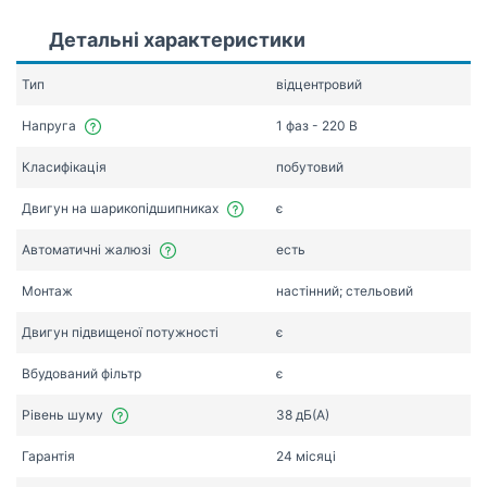
Детальні характеристики
Тип
відцентровий
Напруга
1 фаз - 220 В
Класифікація
побутовий
Двигун на шарикопідшипниках
є
Автоматичні жалюзі
есть
Монтаж
настінний; стельовий
Двигун підвищеної потужності
є
Вбудований фільтр
є
Рівень шуму
38 дБ(А)
Гарантія
24 місяці