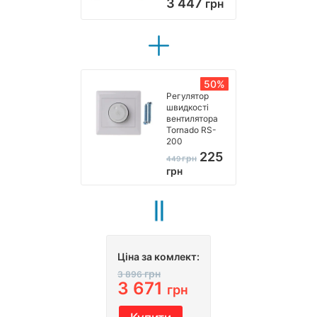
3 447
грн
50%
Регулятор
швидкості
вентилятора
Tornado RS-
200
225
грн
449
грн
Ціна за комлект:
грн
3 896
3 671
грн