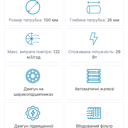
Розмір патрубка:
100 мм
Глибина патрубка:
26 мм
Макс. витрати повітря:
122
Споживана потужність:
29
мЗ/год
Вт
Двигун на
Автоматичні жалюзі
шарикопідшипниках
Двигун підвищенної
Вбудований фільтр