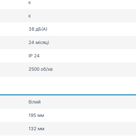
є
є
38 дБ(А)
24 місяці
IP 24
2500 об/хв
білий
195 мм
132 мм