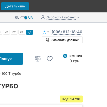
Детальніше
RU
UA
Особистий кабінет
(096) 812-18-40
Р
ЧТ
ПТ
СБ
НД
Замовити дзвінок
0
КОШИК
Пошук
0 грн
 100 Т турбо
ТУРБО
Код: 14798