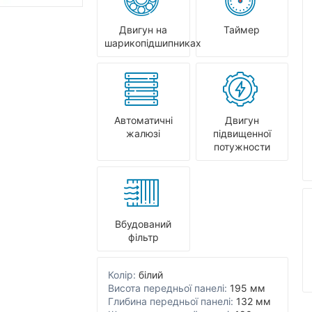
Двигун на
Таймер
шарикопідшипниках
Автоматичні
Двигун
жалюзі
підвищенної
потужности
Вбудований
фільтр
Колір:
білий
Висота передньої панелі:
195 мм
Глибина передньої панелі:
132 мм