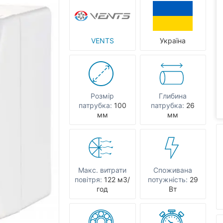
VENTS
Україна
Розмір
Глибина
патрубка:
100
патрубка:
26
мм
мм
Макс. витрати
Споживана
повітря:
122 мЗ/
потужність:
29
год
Вт