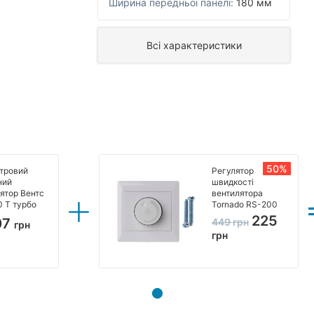
Ширина передньої панелі:
180 мм
Всі характеристики
50%
тровий
Регулятор
ний
швидкості
ятор Вентс
вентилятора
 Т турбо
Tornado RS-200
225
07
449
грн
грн
грн