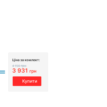
Ціна за комлект:
грн
4 156
3 931
грн
Купити