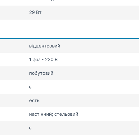
29 Вт
відцентровий
1 фаз - 220 В
побутовий
є
есть
настінний; стельовий
є