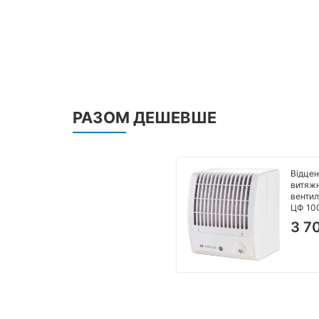
РАЗОМ ДЕШЕВШЕ
Відцен
витяж
вентил
ЦФ 100
3 7