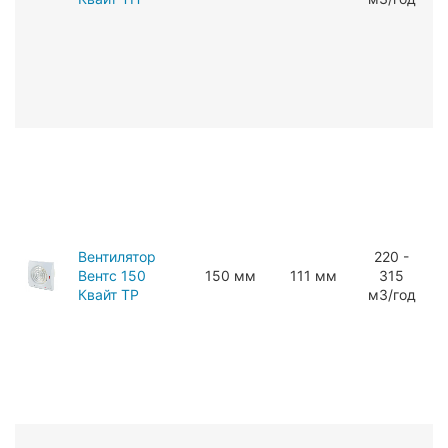
Вентилятор
220 -
Вентс 150
150 мм
111 мм
315
Квайт ТР
мЗ/год