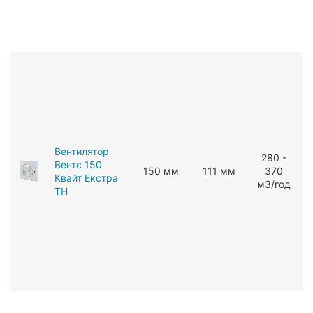
Вентилятор
280 -
Вентс 150
150 мм
111 мм
370
Квайт Екстра
мЗ/год
ТН