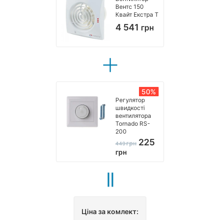
Вентс 150
Квайт Екстра Т
4 541
грн
50%
Регулятор
швидкості
вентилятора
Tornado RS-
200
225
грн
449
грн
Ціна за комлект: