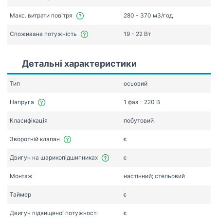
Макс. витрати повітря
280 - 370 мЗ/год
Споживана потужність
19 - 22 Вт
Детальні характеристики
Тип
осьовий
Напруга
1 фаз - 220 В
Класифікація
побутовий
Зворотній клапан
є
Двигун на шарикопідшипниках
є
Монтаж
настінний; стельовий
Таймер
є
Двигун підвищеної потужності
є