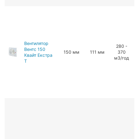
Вентилятор
280 -
Вентс 150
150 мм
111 мм
370
Квайт Екстра
мЗ/год
Т