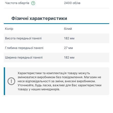
Частота обертів
2400 об/хв
Фізичні характеристики
Колір
білий
Висота передньої панелі
182 мм
Глибина передньої панелі
27 мм
Ширина передньої панелі
182 мм
Характеристики та комплектація товару можуть
змінюватися виробником без повідомлення. Магазин не
несе відповідальності за зміни, внесені виробником.
Уточнюйте, будь ласка, важливі для Вас характеристики
товару у наших менеджерів.