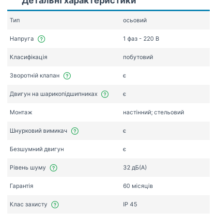
Детальні характеристики
Тип
осьовий
Напруга
1 фаз - 220 В
Класифікація
побутовий
Зворотній клапан
є
Двигун на шарикопідшипниках
є
Монтаж
настінний; стельовий
Шнурковий вимикач
є
Безшумний двигун
є
Рівень шуму
32 дБ(А)
Гарантія
60 місяців
Клас захисту
IP 45