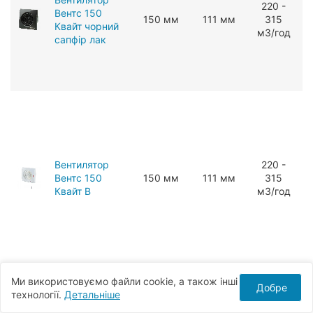
220 -
Вентс 150
150 мм
111 мм
315
Квайт чорний
мЗ/год
сапфір лак
Вентилятор
220 -
Вентс 150
150 мм
111 мм
315
Квайт В
мЗ/год
Ми використовуємо файли cookie, а також інші
Добре
технології.
Детальніше