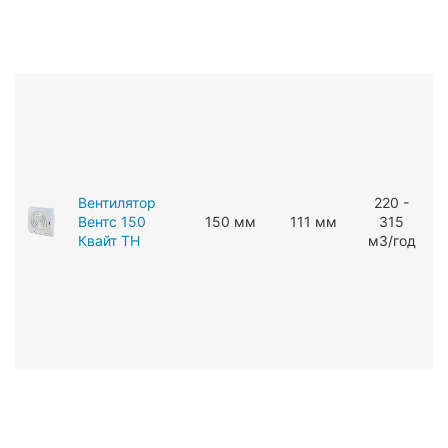
Вентилятор
220 -
Вентс 150
150 мм
111 мм
315
Квайт ТН
мЗ/год