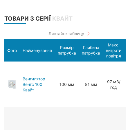
ТОВАРИ З СЕРІЇ
КВАЙТ
Макс.
Розмір
Глибина
С
Фото
Найменування
витрати
патрубка
патрубка
п
повітря
Вентилятор
97 мЗ/
Вентс 100
100 мм
81 мм
год
Квайт