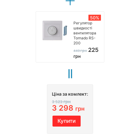
50%
Регулятор
швидкості
вентилятора
Tornado RS-
200
225
грн
449
грн
Ціна за комлект:
грн
3 523
3 298
грн
Купити