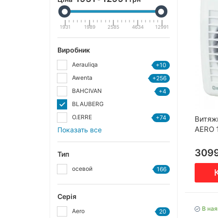
1931
1989
2585
4634
12991
Виробник
Aerauliqa
+10
Awenta
+256
BAHCIVAN
+4
BLAUBERG
O.ERRE
+74
Витяж
AERO 
Показать все
309
Тип
осевой
166
Серія
В ная
Aero
20