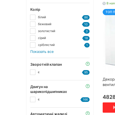
В ная
Колір
ТОП 
білий
86
бежевий
10
золотистий
3
сірий
18
сріблястий
1
Показать все
Зворотній клапан
є
95
Декор
венти
Двигун на
шарикопідшипниках
482
є
166
Автоматичні жалюзі