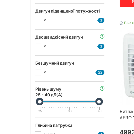
Двигун підвищеної потужності
є
3
В ная
Двошвидкісний двигун
є
3
Безшумний двигун
є
22
Рівень шуму
25
-
40
дБ(А)
Витяж
25
33
40
AERO 
Глибина патрубка
499