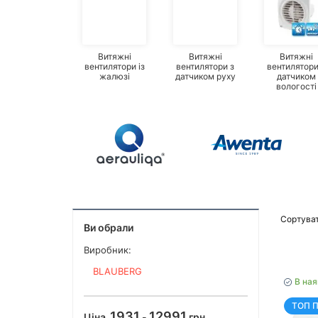
Витяжні
Витяжні
Витяжні
вентилятори із
вентилятори з
вентилятори
жалюзі
датчиком руху
датчиком
вологості
Сортуват
Ви обрали
Виробник:
BLAUBERG
В ная
ТОП 
1931
12991
Ціна
-
грн