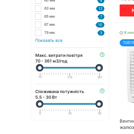
60 мм
4
63 мм
12
65 мм
7
67 мм
10
В ная
79 мм
3
Показать все
ТОП 
Макс. витрати повітря
70
-
361
мЗ/год
70
216
361
Споживана потужність
5.5
-
30
Вт
6
18
30
Венти
жалюз