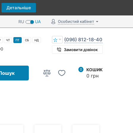
Детальніше
RU
UA
Особистий кабінет
(096) 812-18-40
Р
ЧТ
ПТ
СБ
НД
00
Замовити дзвінок
0
КОШИК
Пошук
0 грн