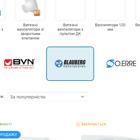
Витяжні
Витяжні
Вентилятори 120
Ве
 з
вентилятори зі
вентилятори з
мм
зворотним
пультом ДК
клапаном
и:
вності
Закінчується
ПРОДАЖУ