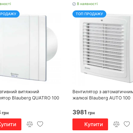
вності
В наявності
ПРОДАЖУ
ТОП ПРОДАЖУ
ативний витяжний
Вентилятор з автоматични
лятор Blauberg QUATRO 100
жалюзі Blauberg AUTO 100
8
3981
грн
грн
Купити
Купити