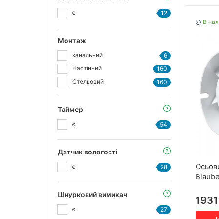
є
12
В ная
Монтаж
канальний
6
Настінний
160
Стельовий
160
Таймер
є
54
Датчик вологості
Осьов
є
28
Blaub
Шнурковий вимикач
1931
є
27