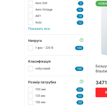
Aero Still
3
НОВИ
Aero Vintage
10
ART
18
Auto
12
Показать все
Напруга
1 фаз - 220 В
166
Класифікація
Безшу
побутовий
166
Blaube
3471
Розмір патрубка
100 мм
54
125 мм
53
150 мм
59