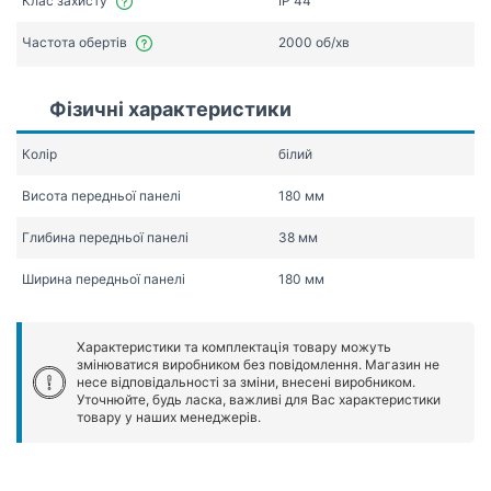
Клас захисту
IP 44
Частота обертів
2000 об/хв
Фізичні характеристики
Колір
білий
Висота передньої панелі
180 мм
Глибина передньої панелі
38 мм
Ширина передньої панелі
180 мм
Характеристики та комплектація товару можуть
змінюватися виробником без повідомлення. Магазин не
несе відповідальності за зміни, внесені виробником.
Уточнюйте, будь ласка, важливі для Вас характеристики
товару у наших менеджерів.