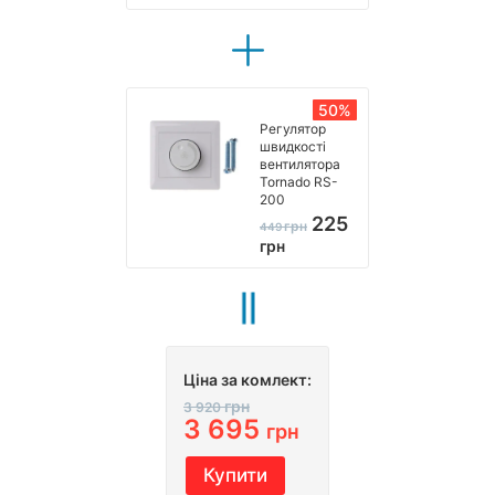
50%
Регулятор
швидкості
вентилятора
Tornado RS-
200
225
грн
449
грн
Ціна за комлект:
грн
3 920
3 695
грн
Купити