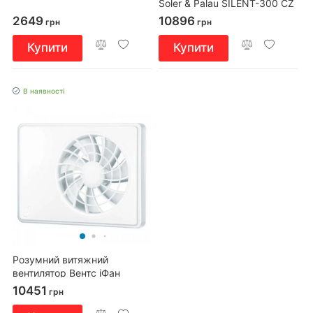
Soler & Palau SILENT-300 CZ
DESIGN 3C
2649
10896
грн
грн
Купити
Купити
В наявності
Розумний витяжний
вентилятор Вентс іФан
100/125 Wi-Fi
10451
грн