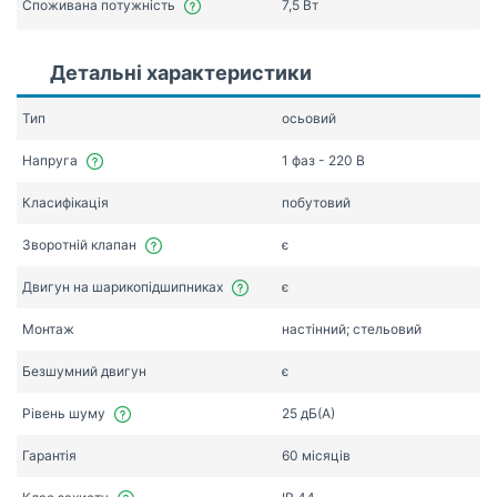
Споживана потужність
7,5 Вт
Детальні характеристики
Тип
осьовий
Напруга
1 фаз - 220 В
Класифікація
побутовий
Зворотній клапан
є
Двигун на шарикопідшипниках
є
Монтаж
настінний; стельовий
Безшумний двигун
є
Рівень шуму
25 дБ(А)
Гарантія
60 місяців