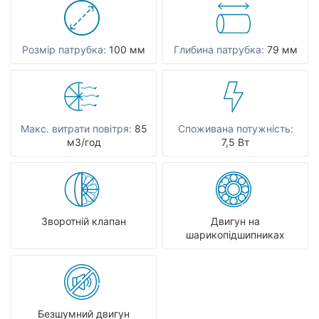
Розмір патрубка:
100 мм
Глибина патрубка:
79 мм
Макс. витрати повітря:
85
Споживана потужність:
мЗ/год
7,5 Вт
Зворотній клапан
Двигун на
шарикопідшипниках
Безшумний двигун