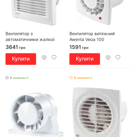
Вентилятор з
Вентилятор витяжний
автоматичними жалюзі
Awenta Vega 100
Blauberg AUTO 100 S
3641
1591
грн
грн
Купити
Купити
В наявності
В наявності