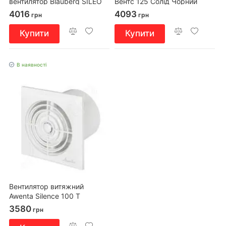
вентилятор Blauberg SILEO
Вентс 125 Солід Чорний
100
Сапфір
4016
4093
грн
грн
Купити
Купити
В наявності
Вентилятор витяжний
Awenta Silence 100 T
3580
грн