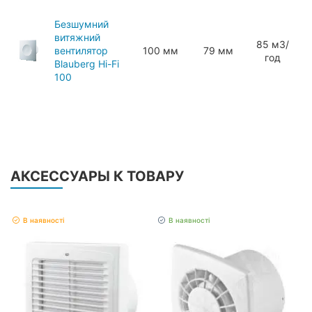
Безшумний
витяжний
85 мЗ/
вентилятор
100 мм
79 мм
год
Blauberg Hi-Fi
100
АКСЕССУАРЫ К ТОВАРУ
В наявності
В наявності