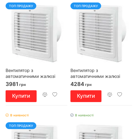
ТОП ПРОДАЖУ
ТОП ПРОДАЖУ
Вентилятор з
Вентилятор з
автоматичними жалюзі
автоматичними жалюзі
Blauberg AUTO 100
Blauberg AUTO 125
3981
4284
грн
грн
Купити
Купити
В наявності
В наявності
ТОП ПРОДАЖУ