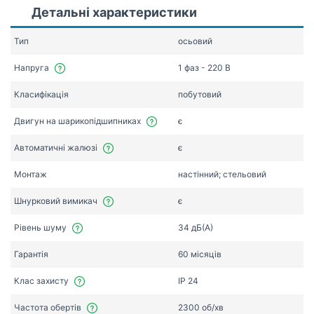
Детальні характеристики
Тип
осьовий
Напруга
1 фаз - 220 В
Класифікація
побутовий
Двигун на шарикопідшипниках
є
Автоматичні жалюзі
є
Монтаж
настінний; стельовий
Шнурковий вимикач
є
Рівень шуму
34 дБ(А)
Гарантія
60 місяців
Клас захисту
IP 24
Частота обертів
2300 об/хв