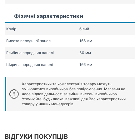
Фізичні характеристики
Колір
білий
Висота передньої панелі
166 мм
Глибина передньої панелі
30 мм
Ширина передньої панелі
166 мм
Характеристики та комплектація товару можуть
змінюватися виробником без повідомлення. Магазин не
несе відповідальності за зміни, внесені виробником.
Уточнюйте, будь ласка, важливі для Вас характеристики
товару у наших менеджерів.
ВІДГУКИ ПОКУПЦІВ