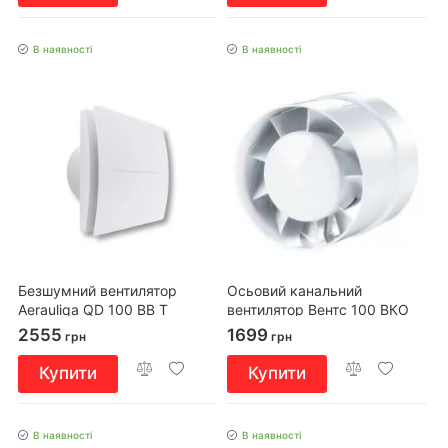
В наявності
В наявності
Безшумний вентилятор
Осьовий канальний
Aerauliqa QD 100 BB T
вентилятор Вентс 100 ВКО
прес
2555
1699
грн
грн
Купити
Купити
В наявності
В наявності