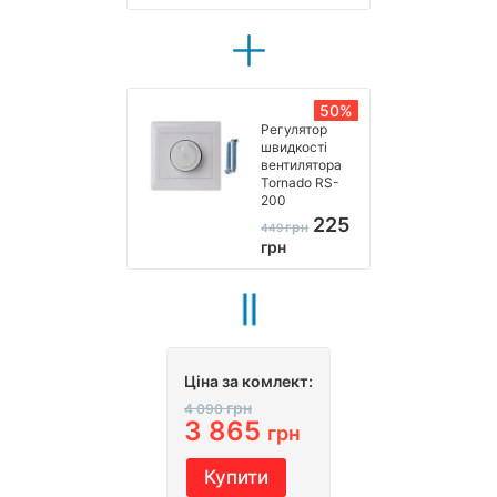
50%
Регулятор
швидкості
вентилятора
Tornado RS-
200
225
грн
449
грн
Ціна за комлект:
грн
4 090
3 865
грн
Купити