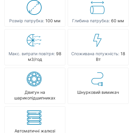
Розмір патрубка:
100 мм
Глибина патрубка:
60 мм
Макс. витрати повітря:
98
Споживана потужність:
18
мЗ/год
Вт
Двигун на
Шнурковий вимикач
шарикопідшипниках
Автоматичні жалюзі