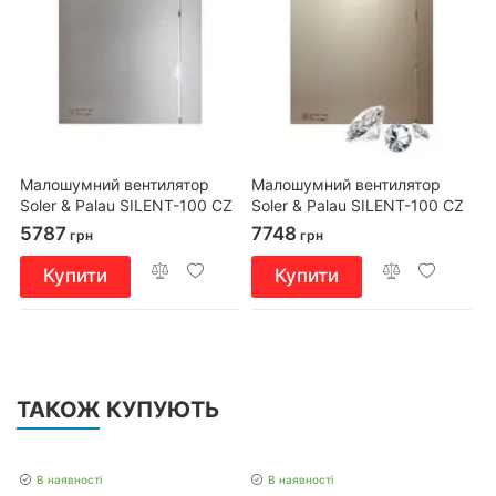
Малошумний вентилятор
Малошумний вентилятор
Soler & Palau SILENT-100 CZ
Soler & Palau SILENT-100 CZ
DESIGN Grey 4C
DESIGN SWAROVSKI
5787
7748
грн
грн
Champagne
Купити
Купити
ТАКОЖ КУПУЮТЬ
В наявності
В наявності