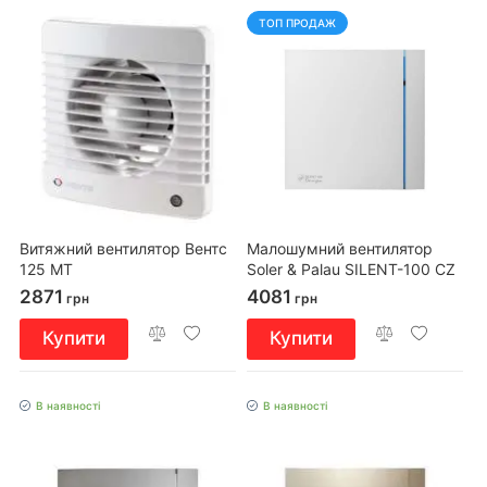
ТОП ПРОДАЖ
Витяжний вентилятор Вентс
Малошумний вентилятор
125 МТ
Soler & Palau SILENT-100 CZ
DESIGN 3C
2871
4081
грн
грн
Купити
Купити
В наявності
В наявності