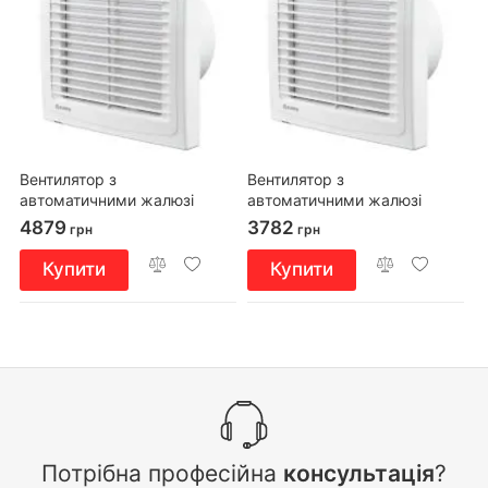
Вентилятор з
Вентилятор з
автоматичними жалюзі
автоматичними жалюзі
Blauberg AUTO 100 T
Blauberg AUTO 125 S
4879
3782
грн
грн
Купити
Купити
Потрібна професійна
консультація
?