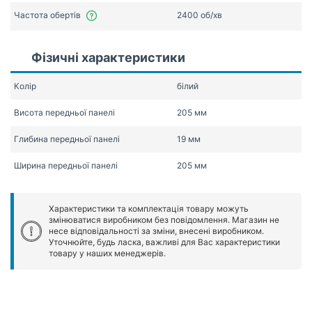
Частота обертів
2400 об/хв
Фізичні характеристики
Колір
білий
Висота передньої панелі
205 мм
Глибина передньої панелі
19 мм
Ширина передньої панелі
205 мм
Характеристики та комплектація товару можуть
змінюватися виробником без повідомлення. Магазин не
несе відповідальності за зміни, внесені виробником.
Уточнюйте, будь ласка, важливі для Вас характеристики
товару у наших менеджерів.