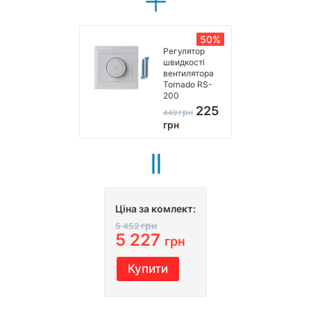
50%
Регулятор
швидкості
вентилятора
Tornado RS-
200
225
грн
449
грн
Ціна за комлект:
грн
5 452
5 227
грн
Купити