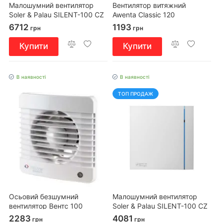
Малошумний вентилятор
Вентилятор витяжний
Soler & Palau SILENT-100 CZ
Awenta Classic 120
DESIGN SWAROVSKI
6712
1193
грн
грн
Купити
Купити
В наявності
В наявності
ТОП ПРОДАЖ
Осьовий безшумний
Малошумний вентилятор
вентилятор Вентс 100
Soler & Palau SILENT-100 CZ
Сілента-МТ К
DESIGN 3C
2283
4081
грн
грн