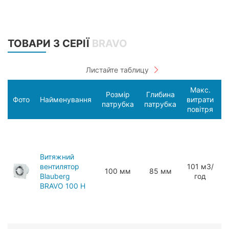
ТОВАРИ З СЕРІЇ
BRAVO
Макс.
Розмір
Глибина
С
Фото
Найменування
витрати
патрубка
патрубка
п
повітря
Витяжний
вентилятор
101 мЗ/
100 мм
85 мм
Blauberg
год
BRAVO 100 H