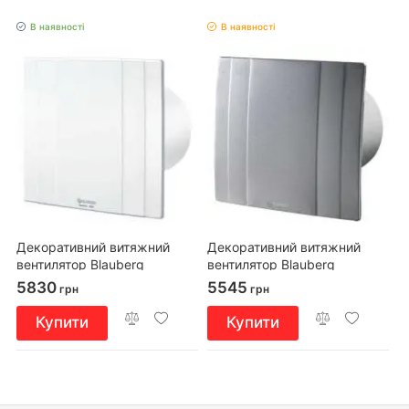
В наявності
В наявності
Декоративний витяжний
Декоративний витяжний
вентилятор Blauberg
вентилятор Blauberg
QUATRO 100 H
QUATRO Hi-tech 100
5830
5545
грн
грн
Купити
Купити