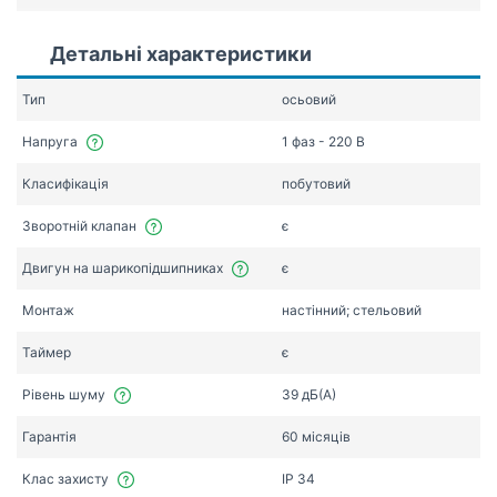
Детальні характеристики
Тип
осьовий
Напруга
1 фаз - 220 В
Класифікація
побутовий
Зворотній клапан
є
Двигун на шарикопідшипниках
є
Монтаж
настінний; стельовий
Таймер
є
Рівень шуму
39 дБ(А)
Гарантія
60 місяців
Клас захисту
IP 34