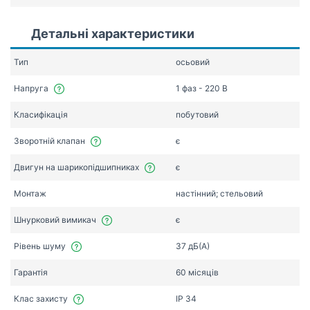
Детальні характеристики
Тип
осьовий
Напруга
1 фаз - 220 В
Класифікація
побутовий
Зворотній клапан
є
Двигун на шарикопідшипниках
є
Монтаж
настінний; стельовий
Шнурковий вимикач
є
Рівень шуму
37 дБ(А)
Гарантія
60 місяців
Клас захисту
IP 34