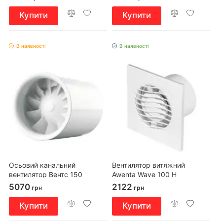
Купити
Купити
В наявності
В наявності
Осьовий канальний
Вентилятор витяжний
вентилятор Вентс 150
Awenta Wave 100 H
Квайтлайн Дуо
5070
2122
грн
грн
Купити
Купити