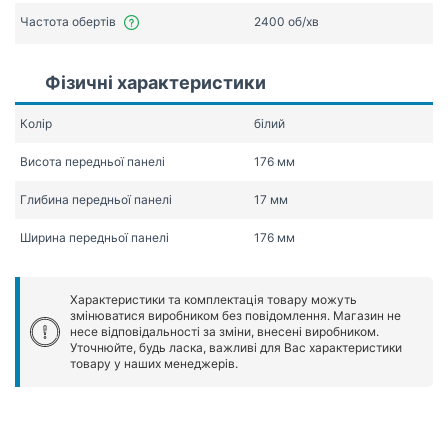
Частота обертів
2400 об/хв
Фізичні характеристики
Колір
білий
Висота передньої панелі
176 мм
Глибина передньої панелі
17 мм
Ширина передньої панелі
176 мм
Характеристики та комплектація товару можуть
змінюватися виробником без повідомлення. Магазин не
несе відповідальності за зміни, внесені виробником.
Уточнюйте, будь ласка, важливі для Вас характеристики
товару у наших менеджерів.