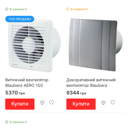
В наявності
В наявності
ТОП ПРОДАЖУ
Витяжний вентилятор
Декоративний витяжний
Blauberg AERO 150
вентилятор Blauberg
QUATRO Hi-tech 150 T
5370
9344
грн
грн
Купити
Купити
В наявності