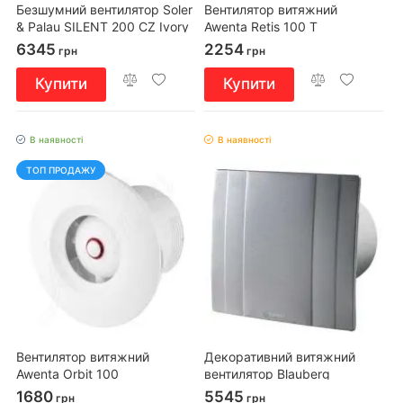
Безшумний вентилятор Soler
Вентилятор витяжний
& Palau SILENT 200 CZ Ivory
Awenta Retis 100 T
6345
2254
грн
грн
Купити
Купити
В наявності
В наявності
ТОП ПРОДАЖУ
Вентилятор витяжний
Декоративний витяжний
Awenta Orbit 100
вентилятор Blauberg
QUATRO Hi-tech 100
1680
5545
грн
грн