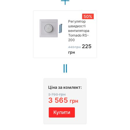
50%
Регулятор
швидкості
вентилятора
Tornado RS-
200
225
грн
449
грн
Ціна за комлект:
грн
3 790
3 565
грн
Купити