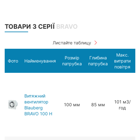
ТОВАРИ З СЕРІЇ
BRAVO
Макс.
Розмір
Глибина
С
Фото
Найменування
витрати
патрубка
патрубка
п
повітря
Витяжний
вентилятор
101 мЗ/
100 мм
85 мм
Blauberg
год
BRAVO 100 H