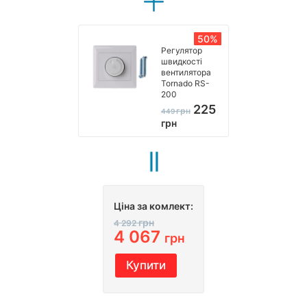
50%
Регулятор
швидкості
вентилятора
Tornado RS-
200
225
грн
449
грн
Ціна за комлект:
грн
4 292
4 067
грн
Купити