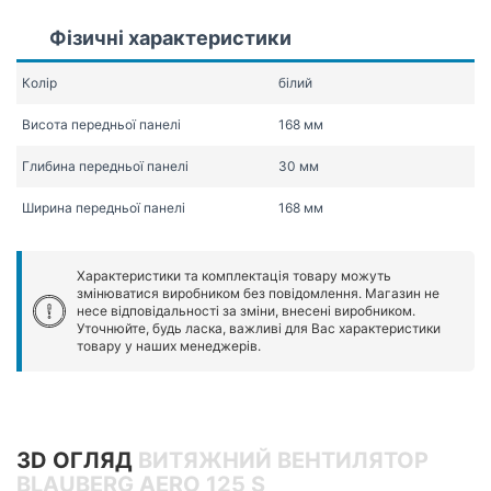
Фізичні характеристики
Колір
білий
Висота передньої панелі
168 мм
Глибина передньої панелі
30 мм
Ширина передньої панелі
168 мм
Характеристики та комплектація товару можуть
змінюватися виробником без повідомлення. Магазин не
несе відповідальності за зміни, внесені виробником.
Уточнюйте, будь ласка, важливі для Вас характеристики
товару у наших менеджерів.
3D ОГЛЯД
ВИТЯЖНИЙ ВЕНТИЛЯТОР
BLAUBERG AERO 125 S