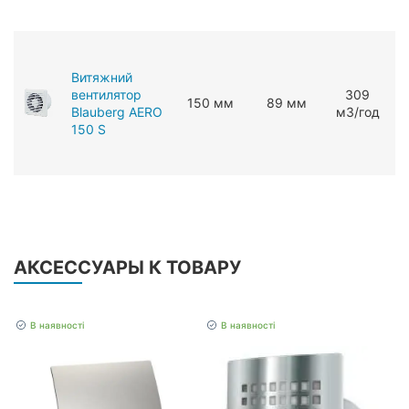
Витяжний
вентилятор
309
150 мм
89 мм
Blauberg AERO
мЗ/год
150 S
АКСЕССУАРЫ К ТОВАРУ
В наявності
В наявності