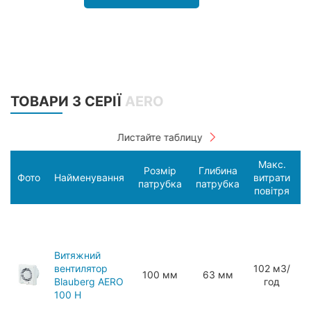
ТОВАРИ З СЕРІЇ
AERO
Макс.
Розмір
Глибина
С
Фото
Найменування
витрати
патрубка
патрубка
п
повітря
Витяжний
вентилятор
102 мЗ/
100 мм
63 мм
Blauberg AERO
год
100 H