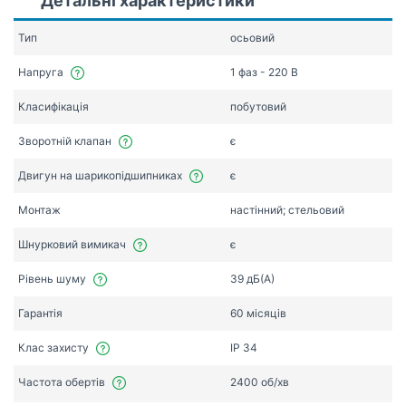
Детальні характеристики
Тип
осьовий
Напруга
1 фаз - 220 В
Класифікація
побутовий
Зворотній клапан
є
Двигун на шарикопідшипниках
є
Монтаж
настінний; стельовий
Шнурковий вимикач
є
Рівень шуму
39 дБ(А)
Гарантія
60 місяців
Клас захисту
IP 34
Частота обертів
2400 об/хв