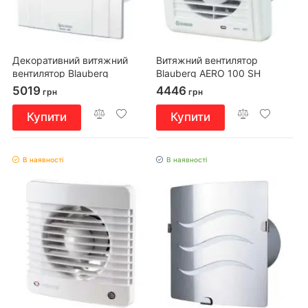
Декоративний витяжний
Витяжний вентилятор
вентилятор Blauberg
Blauberg AERO 100 SH
QUATRO 125 T
5019
4446
грн
грн
Купити
Купити
В наявності
В наявності