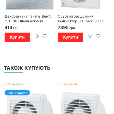
Декоративна панель Вентс
Осьовий безшумний
ФП 180 Плейн алюмат
вентилятор Blauberg SILEO
150 Т
416
7395
грн
грн
Купити
Купити
ТАКОЖ КУПУЮТЬ
В наявності
В наявності
ТОП ПРОДАЖУ