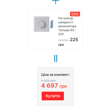
50%
Регулятор
швидкості
вентилятора
Tornado RS-
200
225
грн
449
грн
Ціна за комлект:
грн
4 922
4 697
грн
Купити