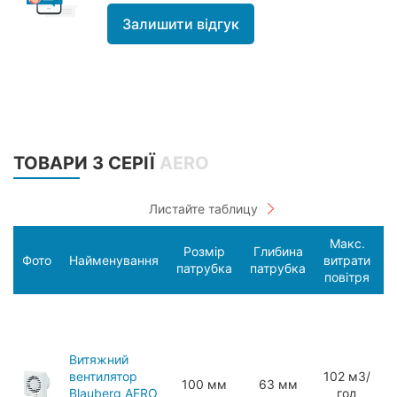
Залишити відгук
ТОВАРИ З СЕРІЇ
AERO
Макс.
Розмір
Глибина
С
Фото
Найменування
витрати
патрубка
патрубка
п
повітря
Витяжний
вентилятор
102 мЗ/
100 мм
63 мм
Blauberg AERO
год