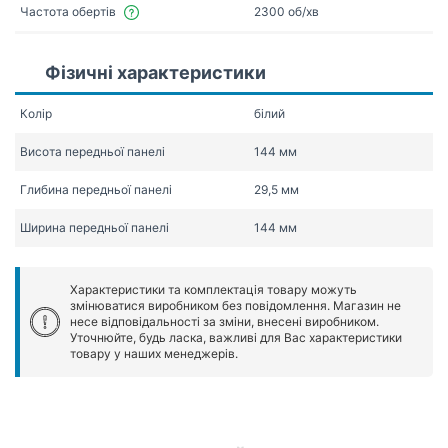
Частота обертів
2300 об/хв
Фізичні характеристики
Колір
білий
Висота передньої панелі
144 мм
Глибина передньої панелі
29,5 мм
Ширина передньої панелі
144 мм
Характеристики та комплектація товару можуть
змінюватися виробником без повідомлення. Магазин не
несе відповідальності за зміни, внесені виробником.
Уточнюйте, будь ласка, важливі для Вас характеристики
товару у наших менеджерів.