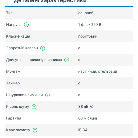
Детальні характеристики
Тип
осьовий
Напруга
1 фаз - 220 В
Класифікація
побутовий
Зворотній клапан
є
Двигун на шарикопідшипниках
є
Монтаж
настінний; стельовий
Таймер
є
Шнурковий вимикач
є
Рівень шуму
38 дБ(А)
Гарантія
60 місяців
Клас захисту
IP 34