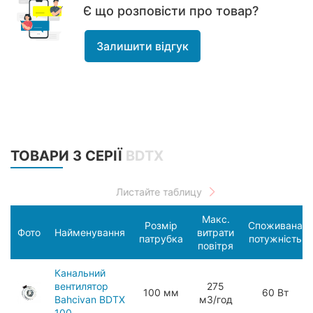
Є що розповісти про товар?
Залишити відгук
ТОВАРИ З СЕРІЇ
BDTX
Макс.
Розмір
Споживана
Фото
Найменування
витрати
патрубка
потужність
повітря
Канальний
вентилятор
275
100 мм
60 Вт
Bahcivan BDTX
мЗ/год
100