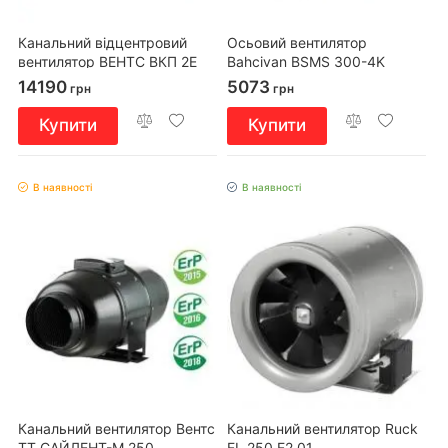
Канальний відцентровий
Осьовий вентилятор
вентилятор ВЕНТС ВКП 2Е
Bahcivan BSMS 300-4K
400х200
14190
5073
грн
грн
Купити
Купити
В наявності
В наявності
Канальний вентилятор Вентс
Канальний вентилятор Ruck
ТТ САЙЛЕНТ-М 250
EL 250 E2 01