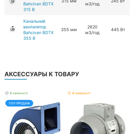
315 мм
245 Вт
Bahcivan BDTX
мЗ/год
315 B
Канальний
вентилятор
2620
355 мм
445 Вт
Bahcivan BDTX
мЗ/год
355 B
АКСЕССУАРЫ К ТОВАРУ
В наявності
В наявності
ТОП ПРОДАЖ