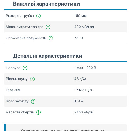
Важливі характеристики
Розмір патрубка
150 мм
Макс. витрати повітря
420 мЗ/год
Споживана потужність
78 Вт
Детальні характеристики
Напруга
1 фаз - 220 В
Рівень шуму
46 дБА
Гарантія
12 місяців
Клас захисту
IP 44
Частота обертів
2450 об/хв
Характеристики та комплектація товару можуть