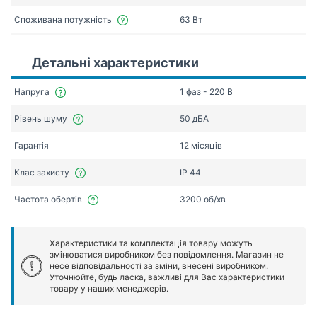
Споживана потужність
63 Вт
Детальні характеристики
Напруга
1 фаз - 220 В
Рівень шуму
50 дБА
Гарантія
12 місяців
Клас захисту
IP 44
Частота обертів
3200 об/хв
Характеристики та комплектація товару можуть
змінюватися виробником без повідомлення. Магазин не
несе відповідальності за зміни, внесені виробником.
Уточнюйте, будь ласка, важливі для Вас характеристики
товару у наших менеджерів.