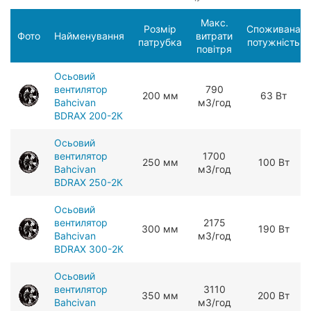
Макс.
Розмір
Споживана
Фото
Найменування
витрати
патрубка
потужність
повітря
Осьовий
вентилятор
790
200 мм
63 Вт
Bahcivan
мЗ/год
BDRAX 200-2К
Осьовий
вентилятор
1700
250 мм
100 Вт
Bahcivan
мЗ/год
BDRAX 250-2К
Осьовий
вентилятор
2175
300 мм
190 Вт
Bahcivan
мЗ/год
BDRAX 300-2К
Осьовий
вентилятор
3110
350 мм
200 Вт
Bahcivan
мЗ/год