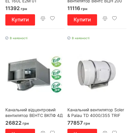
EL 160L E2M 01
вентилятор Вентс ВЦН 200
11392
11116
грн
грн
Купити
Купити
В наявності
В наявності
Канальний відцентровий
Канальний вентилятор Soler
вентилятор ВЕНТС ВКПФ 4Д
& Palau TD 4000/355 TRIF
500х250
26822
77857
грн
грн